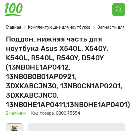
Поиск
товаров
Главная
Комплектующие для ноутбуков
Запчасти для но
Поддон, нижняя часть для
ноутбука Asus X540L, X540Y,
K540L, R540L, R540Y, D540Y
(13NB0HE1AP0412,
13NB0B0B01AP0921,
3DXKABCJN30, 13NB0CN1AP0201,
3DXKABCJNC0,
13NB0HE1AP0411,13NB0HE1AP0401)
В наличии
Код товара:
0000.75554