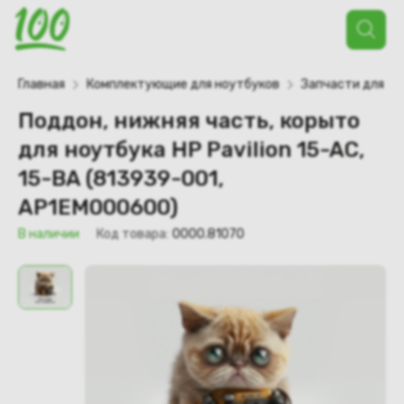
Поиск
товаров
Главная
Комплектующие для ноутбуков
Запчасти для но
Поддон, нижняя часть, корыто
для ноутбука HP Pavilion 15-AC,
15-BA (813939-001,
AP1EM000600)
В наличии
Код товара:
0000.81070