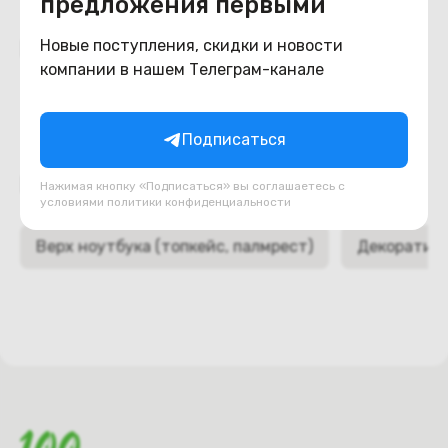
предложения первыми
Похожие товары
Новые поступления, скидки и новости
компании в нашем Телеграм-канале
Подписаться
Подборки товаров в категории
Нажимая кнопку «Подписаться» вы соглашаетесь с
условиями
политики конфиденциальности
Верх ноутбука (топкейс, палмрест)
Декоративн