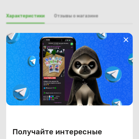
Характеристики
Отзывы о магазине
Общая информация
Производитель
HP
Тип товара
Поддон, нижняя часть, корыто
Состояние
Недостатки
состояние, запрос фото
уточнять у менеджера.
Состояние
Б/У
Внешний вид
состояние, запрос фото
уточнять у менеджера.
Получайте интересные