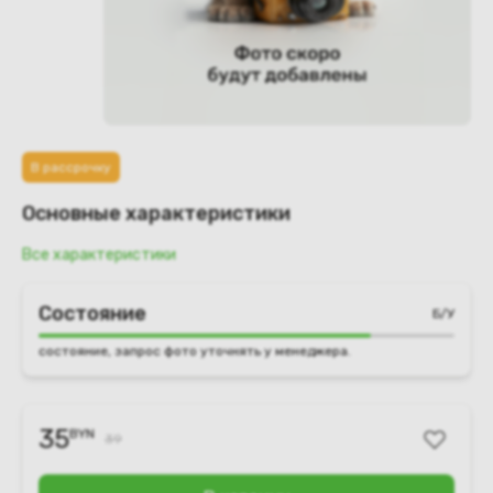
В рассрочку
Основные характеристики
Все характеристики
Состояние
Б/У
состояние, запрос фото уточнять у менеджера.
35
BYN
39