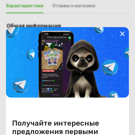
Характеристики
Отзывы о магазине
Общая информация
Производитель
HP
Тип товара
Поддон, нижняя часть, корыто
Состояние
Недостатки
состояние, запрос фото
уточнять у менеджера.
Состояние
Б/У
Внешний вид
состояние, запрос фото
уточнять у менеджера.
Получайте интересные
предложения первыми