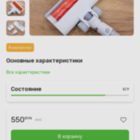
В рассрочку
Основные характеристики
Все характеристики
Состояние
Б/У
550
BYN
600
В корзину