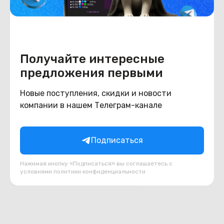
Получайте интересные
предложения первыми
Новые поступления, скидки и новости
Многофункциональный
компании в нашем Телеграм-канале
вакуумный насос WJB WA-
1698
В наличии
Подписаться
75
BYN
90
Нажимая кнопку «Подписаться» вы соглашаетесь с
В корзину
условиями
политики конфиденциальности