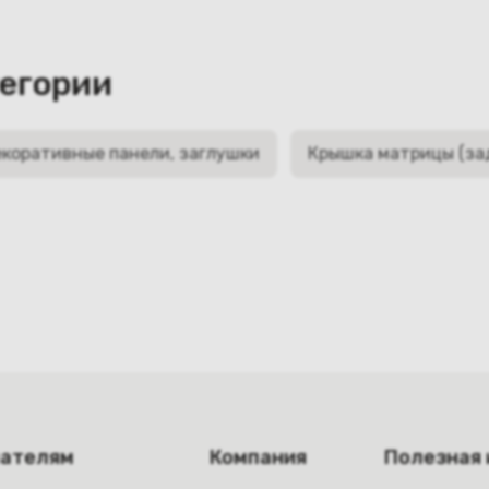
тегории
коративные панели, заглушки
Крышка матрицы (за
пателям
Компания
Полезная