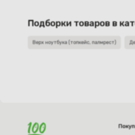
Подборки товаров в ка
Верх ноутбука (топкейс, палмрест)
Де
Поку