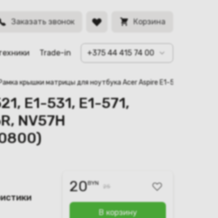
TE11, TV11,
BYN
Заказать звонок
Корзина
техники
Trade-in
+375 44 415 74 00
Рамка крышки матрицы для ноутбука Acer Aspire E1-521, E1-531, E
1, E1-531, E1-571,
6R, NV57H
00800)
20
BYN
25
ристики
В корзину