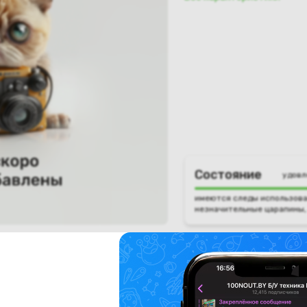
Состояние
удовл
имеются следы использова
незначительные царапины,