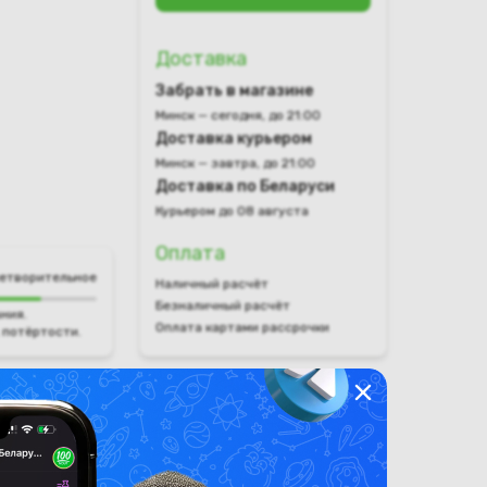
Доставка
Забрать в магазине
Минск — сегодня, до 21:00
Доставка курьером
Минск — завтра, до 21:00
Доставка по Беларуси
Курьером до 08 августа
Оплата
етворительное
Наличный расчёт
Безналичный расчёт
ния.
Оплата картами рассрочки
 потёртости.