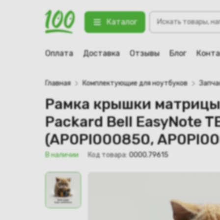
Рамка крышки матрицы для ноутбука
Поиск
Gateway NV55S, NE56R, NV57H (A
Каталог
товаров
123 В наличии
Оплата
Доставка
Отзывы
Блог
Конт
Главная
Комплектующие для ноутбуков
Запча
Рамка крышки матрицы д
Packard Bell EasyNote T
(AP0PI000850, AP0PI0
В наличии
Код товара:
0000.79615