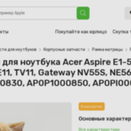
 Acer Aspire E1-521, E1-531, E1-571, Packard Bell EasyNote 
P0PI000850, AP0PI000830, AP0P1000850, AP0PI000800)
акты
Покупайте как юрлицо
Скупка 
сти для ноутбуков
Корпусные запчасти
Рамка матрицы
ля ноутбука Acer Aspire E1-52
E11, TV11, Gateway NV55S, NE5
00830, AP0P1000850, AP0PI0
В рассрочку
Основные характе
Все характеристики