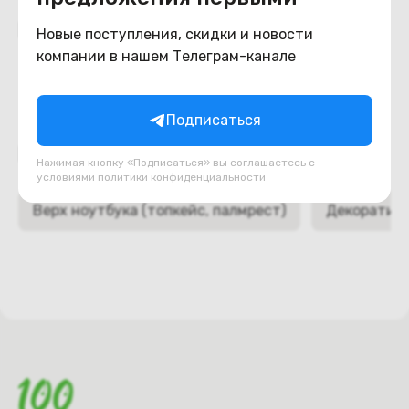
Похожие товары
Новые поступления, скидки и новости
компании в нашем Телеграм-канале
Подписаться
Подборки товаров в категории
Нажимая кнопку «Подписаться» вы соглашаетесь с
условиями
политики конфиденциальности
Верх ноутбука (топкейс, палмрест)
Декоративн