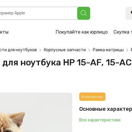
а HP 15-AF, 15-AC, 15-BA, 15-AY, 15-BD (AP1EM000200)
акты
Покупайте как юрлицо
Скупка 
сти для ноутбуков
Корпусные запчасти
Рамка матрицы
ля ноутбука HP 15-AF, 15-AC,
В рассрочку
Основные характе
Все характеристики