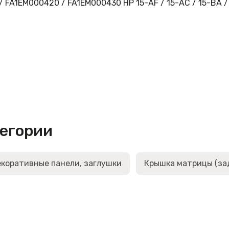
FA1EM000420 / FA1EM000430 HP 15-AF / 15-AC / 15-BA / 
тегории
коративные панели, заглушки
Крышка матрицы (за