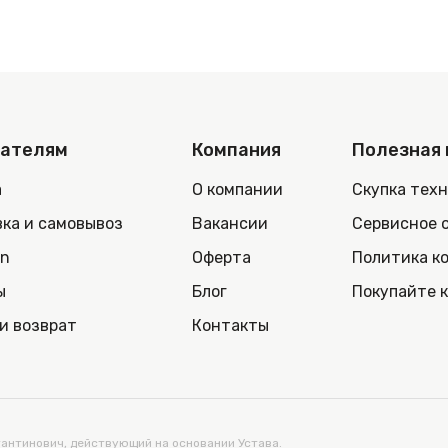
пателям
Компания
Полезная
а
О компании
Скупка тех
ка и самовывоз
Вакансии
Сервисное 
in
Оферта
Политика к
ы
Блог
Покупайте 
и возврат
Контакты
нтинович, действующий на основании Устава.