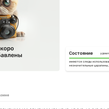
Состояние
удовл
имеются следы использова
незначительные царапины,
азине