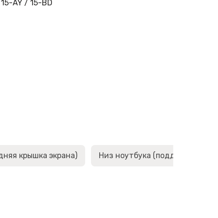
15-AY / 15-BD
дняя крышка экрана)
Низ ноутбука (поддон, корыто,