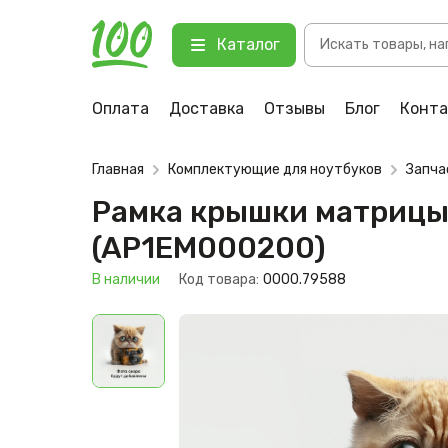
Поиск
Рамка крышки матрицы для ноутбук
Каталог
товаров
123 В наличии
Оплата
Доставка
Отзывы
Блог
Конт
Главная
Комплектующие для ноутбуков
Запча
Рамка крышки матрицы д
(AP1EM000200)
В наличии
Код товара:
0000.79588