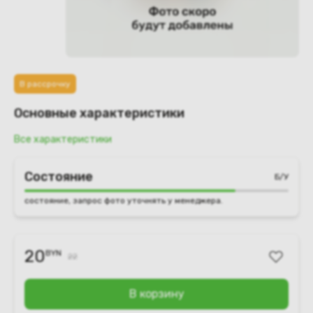
В рассрочку
Основные характеристики
Все характеристики
Состояние
Б/У
состояние, запрос фото уточнять у менеджера.
20
BYN
22
В корзину