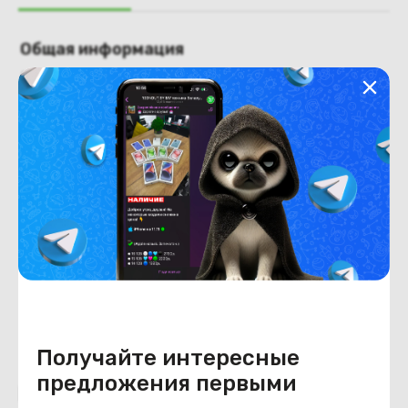
Общая информация
Производитель
HP
Тип товара
рамка крышки матрицы
Состояние
Недостатки
состояние, запрос фото
уточнять у менеджера.
Состояние
Б/У
Внешний вид
состояние, запрос фото
уточнять у менеджера.
Получайте интересные
предложения первыми
Похожие товары