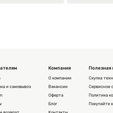
пателям
Компания
Полезная
а
О компании
Скупка тех
ка и самовывоз
Вакансии
Сервисное 
in
Оферта
Политика к
ы
Блог
Покупайте 
и возврат
Контакты