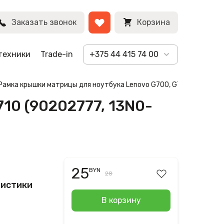
BYN
Заказать звонок
Корзина
техники
Trade-in
+375 44 415 74 00
Рамка крышки матрицы для ноутбука Lenovo G700, G710 (9020277
10 (90202777, 13N0-
25
BYN
28
ристики
В корзину