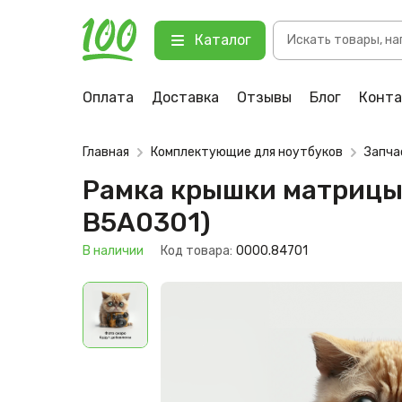
Поиск
Рамка крышки матрицы для ноутб
Каталог
товаров
123 В наличии
Оплата
Доставка
Отзывы
Блог
Конт
Главная
Комплектующие для ноутбуков
Запча
Рамка крышки матрицы 
B5A0301)
В наличии
Код товара:
0000.84701