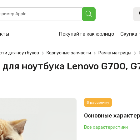
ука Lenovo G700, G710 (90202777, 13N0-B5A0301)
акты
Покупайте как юрлицо
Скупка 
сти для ноутбуков
Корпусные запчасти
Рамка матрицы
для ноутбука Lenovo G700, G7
В рассрочку
Основные характе
Все характеристики