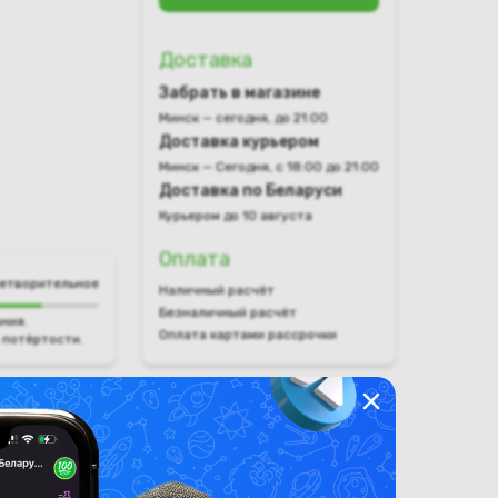
Доставка
Забрать в магазине
Минск — сегодня, до 21:00
Доставка курьером
Минск — Сегодня, с 18:00 до 21:00
Доставка по Беларуси
Курьером до 10 августа
Оплата
етворительное
Наличный расчёт
Безналичный расчёт
ния.
Оплата картами рассрочки
 потёртости.