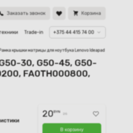
, G50-80
BYN
Заказать звонок
Корзина
техники
Trade-in
+375 44 415 74 00
Рамка крышки матрицы для ноутбука Lenovo Ideapad G50-30, G5
G50-30, G50-45, G50-
00200, FA0TH000800,
20
BYN
25
ристики
В корзину