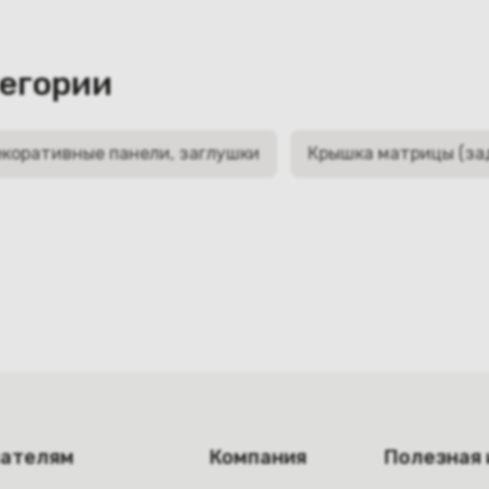
тегории
коративные панели, заглушки
Крышка матрицы (за
пателям
Компания
Полезная