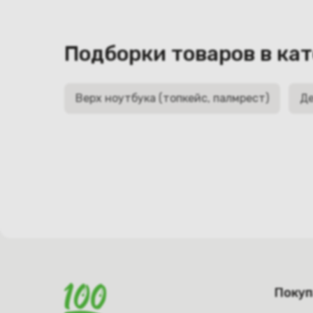
Подборки товаров в ка
Верх ноутбука (топкейс, палмрест)
Де
Поку