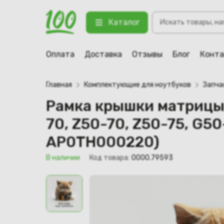
Рамка крышки матрицы для ноутбу
Поиск
(AP0TH000210, AP0TH000200, F
Каталог
товаров
123 В наличии
Оплата
Доставка
Отзывы
Блог
Конт
Главная
Комплектующие для ноутбуков
Запча
Рамка крышки матрицы 
70, Z50-70, Z50-75, G
AP0TH000220)
В наличии
Код товара:
0000.79593