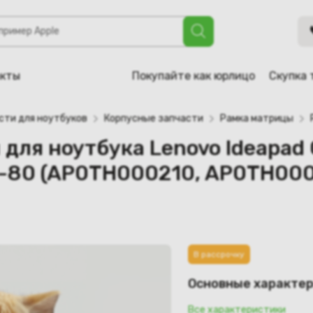
ка Lenovo Ideapad G50-30, G50-45, G50-70, Z50-70, Z50-75
A0TH000800, AP0TH000220)
акты
Покупайте как юрлицо
Скупка 
сти для ноутбуков
Корпусные запчасти
Рамка матрицы
для ноутбука Lenovo Ideapad 
50-80 (AP0TH000210, AP0TH0
В рассрочку
Основные характе
Все характеристики