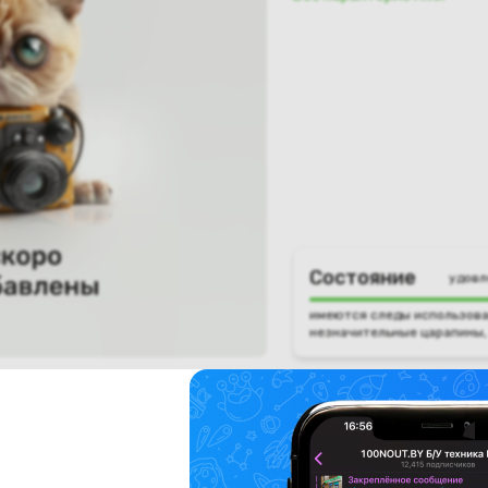
Состояние
удовл
имеются следы использова
незначительные царапины,