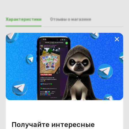
Характеристики
Отзывы о магазине
Общая информация
Производитель
Lenovo
Тип товара
рамка крышки матрицы
Состояние
Недостатки
Не обнаружено
Состояние
удовлетворительное
Внешний вид
имеются следы использования.
незначительные царапины,
потёртости.
Получайте интересные