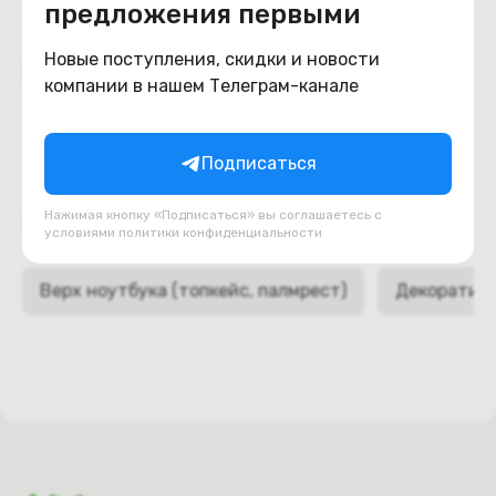
предложения первыми
Новые поступления, скидки и новости
Похожие товары
компании в нашем Телеграм-канале
Подписаться
Нажимая кнопку «Подписаться» вы соглашаетесь с
Подборки товаров в категории
условиями
политики конфиденциальности
Верх ноутбука (топкейс, палмрест)
Декоративн