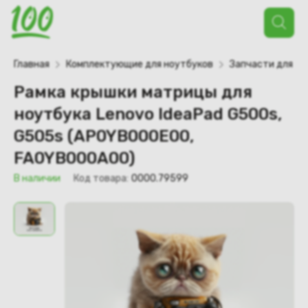
Поиск
товаров
Главная
Комплектующие для ноутбуков
Запчасти для но
Рамка крышки матрицы для
ноутбука Lenovo IdeaPad G500s,
G505s (AP0YB000E00,
FA0YB000A00)
В наличии
Код товара:
0000.79599