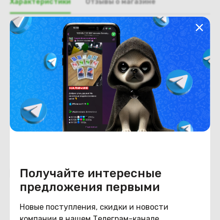
Характеристики
Отзывы о магазине
Общая информация
Производитель
Lenovo
Тип товара
Разъем HDD
Состояние
Состояние
удовлетворительное
Получайте интересные
Похожие товары
предложения первыми
Новые поступления, скидки и новости
компании в нашем Телеграм-канале