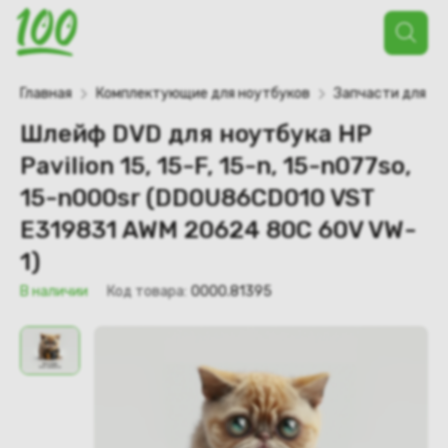
Поиск
товаров
Главная
Комплектующие для ноутбуков
Запчасти для но
Шлейф DVD для ноутбука HP
Pavilion 15, 15-F, 15-n, 15-n077so,
15-n000sr (DD0U86CD010 VST
E319831 AWM 20624 80C 60V VW-
1)
В наличии
Код товара:
0000.81395