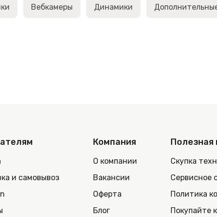
ики
Вебкамеры
Динамики
Дополнительны
пателям
Компания
Полезная
а
О компании
Скупка тех
ка и самовывоз
Вакансии
Сервисное 
in
Оферта
Политика к
ы
Блог
Покупайте 