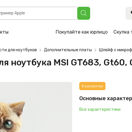
а MSI GT683, Gt60, Gt70 (TSA-2408FM-001)
акты
Покупайте как юрлицо
Скупка 
сти для ноутбуков
Дополнительные платы
Шлейф с микроф
я ноутбука MSI GT683, Gt60,
В рассрочку
Основные характе
Все характеристики