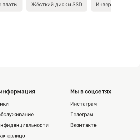
е платы
Жёсткий диск и SSD
Инверторы матри
 информация
Мы в соцсетях
ники
Инстаграм
обслуживание
Телеграм
онфиденциальности
Вконтакте
как юрлицо