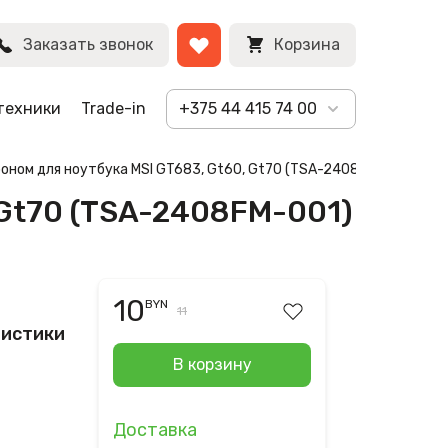
BYN
Заказать звонок
Корзина
техники
Trade-in
+375 44 415 74 00
оном для ноутбука MSI GT683, Gt60, Gt70 (TSA-2408FM-001)
 Gt70 (TSA-2408FM-001)
10
BYN
11
ристики
В корзину
Доставка