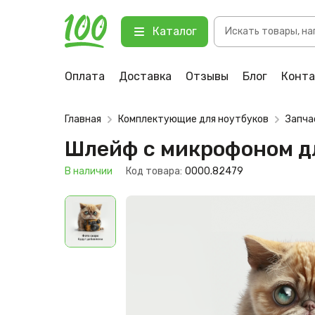
Поиск
Шлейф с микрофоном для ноутбук
Каталог
товаров
123 В наличии
Оплата
Доставка
Отзывы
Блог
Конт
Главная
Комплектующие для ноутбуков
Запча
Шлейф с микрофоном дл
В наличии
Код товара:
0000.82479