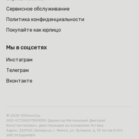
Сервисное обслуживание
Политика конфиденциальности
Покупайте как юрлицо
Мы в соцсетях
Инстаграм
Телеграм
Вконтакте
© 2026 100nout.by,
ООО «СТОНОУТБУКОВ» Директор Метельский Дмитрий
Константинович, действующий на основании Устава.
Адрес: 220100, Беларусь, г. Минск, ул. Кульман, д. 15 литер Б 9/к.
УНП 193664989