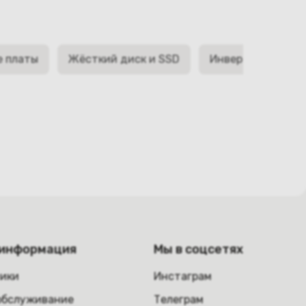
е платы
Жёсткий диск и SSD
Инверторы матри
 информация
Мы в соцсетях
ники
Инстаграм
обслуживание
Телеграм