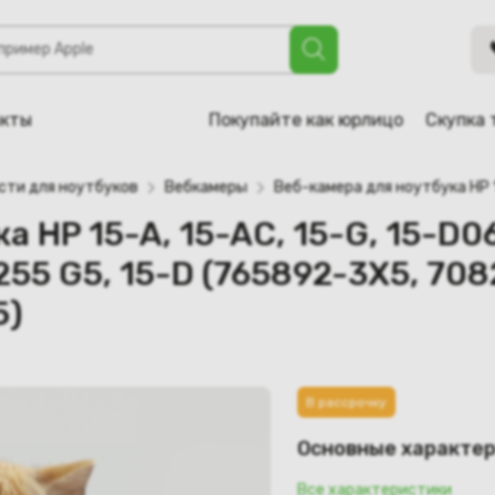
15-AC, 15-G, 15-D069wm, 15-D035dx, 15-d057sr, 250 G2, 255 G
-141, 765892-2V5, 765892-1X5)
акты
Покупайте как юрлицо
Скупка 
сти для ноутбуков
Вебкамеры
Веб-камера для ноутбука HP 
а HP 15-A, 15-AC, 15-G, 15-D0
 255 G5, 15-D (765892-3X5, 70
5)
В рассрочку
Основные характе
Все характеристики