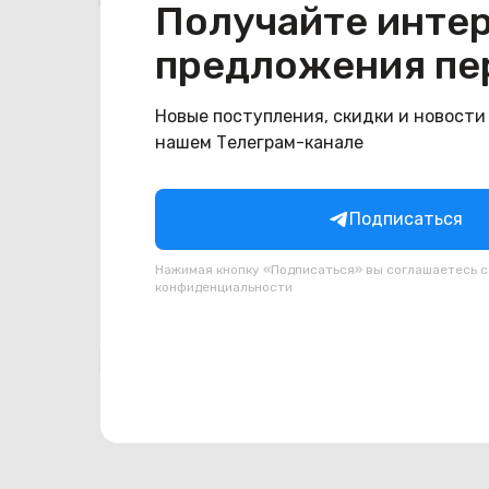
Получайте инте
Общая информация
предложения пе
Производитель
HP
Тип товара
Новые поступления, скидки и новости
Веб-камера
нашем Телеграм-канале
Состояние
Состояние
удовлетворительное
Подписаться
Нажимая кнопку «Подписаться» вы соглашаетесь 
конфиденциальности
Похожие товары