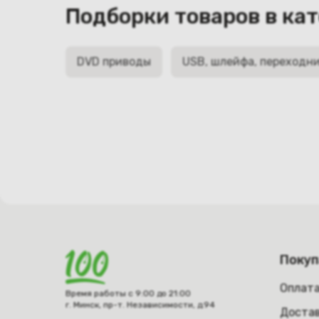
Подборки товаров в ка
DVD приводы
USB, шлейфа, переходн
Поку
Оплат
Время работы с 9:00 до 21:00
г. Минск, пр-т. Независимости, д.94
Достав