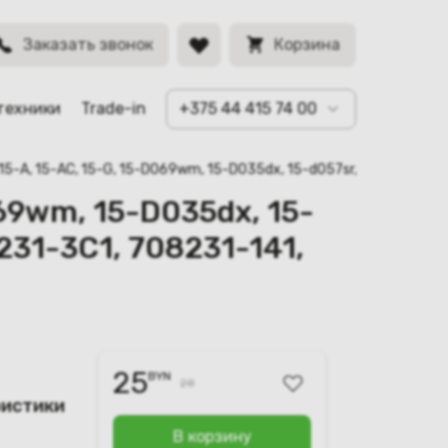
2, 255 G5, 15-D
BYN
Заказать звонок
Корзина
техники
Trade-in
+375 44 415 74 00
15-A, 15-AC, 15-G, 15-D069wm, 15-D035dx, 15-d057sr, 250 G2, 255
69wm, 15-D035dx, 15-
8231-3C1, 708231-141,
25
BYN
28
ристики
В корзину