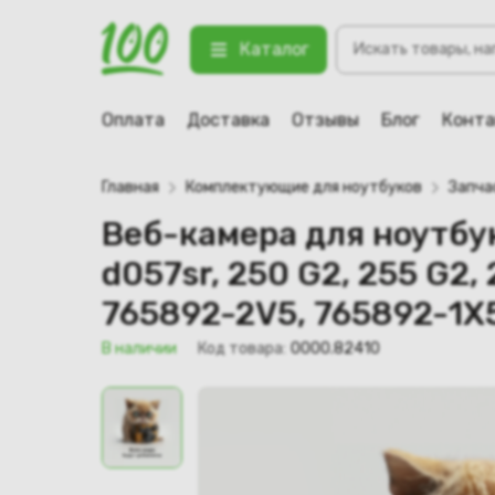
Веб-камера для ноутбука HP 15-A, 
Поиск
(765892-3X5, 708231-3C1, 708231
Каталог
товаров
123 В наличии
Оплата
Доставка
Отзывы
Блог
Конт
Главная
Комплектующие для ноутбуков
Запча
Веб-камера для ноутбук
d057sr, 250 G2, 255 G2,
765892-2V5, 765892-1X
В наличии
Код товара:
0000.82410