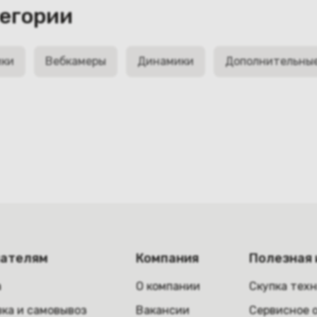
тегории
ики
Вебкамеры
Динамики
Дополнительны
пателям
Компания
Полезная
а
О компании
Скупка тех
ка и самовывоз
Вакансии
Сервисное 