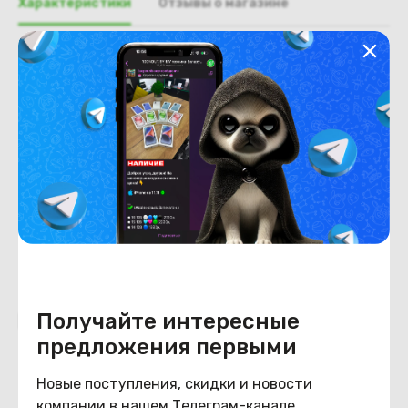
Характеристики
Отзывы о магазине
Общая информация
Производитель
HP
Тип товара
Веб-камера
Состояние
Состояние
удовлетворительное
Получайте интересные
Похожие товары
предложения первыми
Новые поступления, скидки и новости
компании в нашем Телеграм-канале