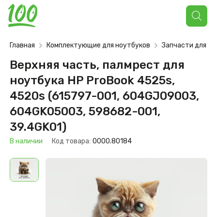
Поиск
товаров
Главная
Комплектующие для ноутбуков
Запчасти для но
Верхняя часть, палмрест для
ноутбука HP ProBook 4525s,
4520s (615797-001, 604GJ09003,
604GK05003, 598682-001,
39.4GK01)
В наличии
Код товара:
0000.80184