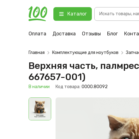
Поиск
Верхняя часть, палмрест для ноу
Каталог
товаров
123 В наличии
Оплата
Доставка
Отзывы
Блог
Конт
Главная
Комплектующие для ноутбуков
Запча
Верхняя часть, палмрес
667657-001)
В наличии
Код товара:
0000.80092