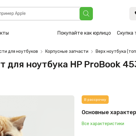
тбука HP ProBook 4530s, 4535s (679920-001, 667657-001)
акты
Покупайте как юрлицо
Скупка 
сти для ноутбуков
Корпусные запчасти
Верх ноутбука (топ
т для ноутбука HP ProBook 45
В рассрочку
Основные характе
Все характеристики