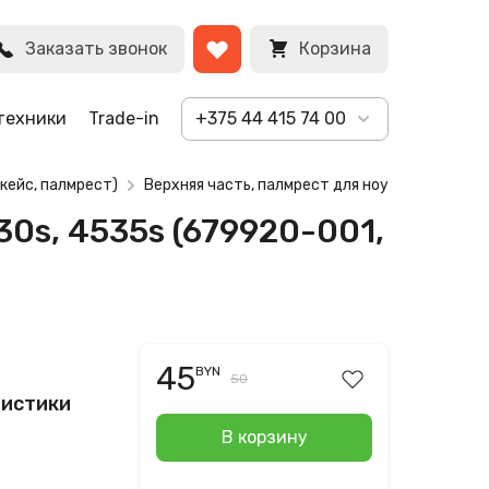
BYN
Заказать звонок
Корзина
техники
Trade-in
+375 44 415 74 00
кейс, палмрест)
Верхняя часть, палмрест для ноутбука HP Pro
30s, 4535s (679920-001,
45
BYN
50
ристики
В корзину