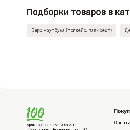
Подборки товаров в ка
Верх ноутбука (топкейс, палмрест)
Де
Поку
Оплат
Время работы с 9:00 до 21:00
г. Минск, пр-т. Независимости, д.94