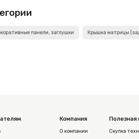
тегории
коративные панели, заглушки
Крышка матрицы (за
пателям
Компания
Полезная
а
О компании
Скупка тех