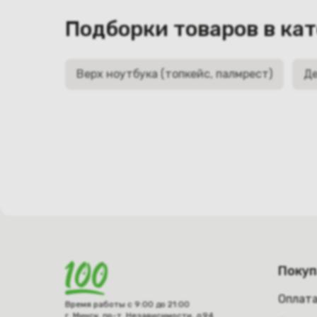
Подборки товаров в ка
Верх ноутбука (топкейс, палмрест)
Де
Поку
Оплат
Время работы с 9:00 до 21:00
г. Минск, пр-т. Независимости, д.94