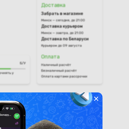
Доставка
Забрать в магазине
Минск — сегодня, до 21:00
Доставка курьером
Минск — завтра, до 21:00
Доставка по Беларуси
Курьером до 09 августа
Оплата
Б/У
Наличный расчёт
Безналичный расчёт
очнять у
Оплата картами рассрочки