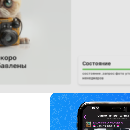
Состояние
состояние ,запрос фото ут
менеджеров