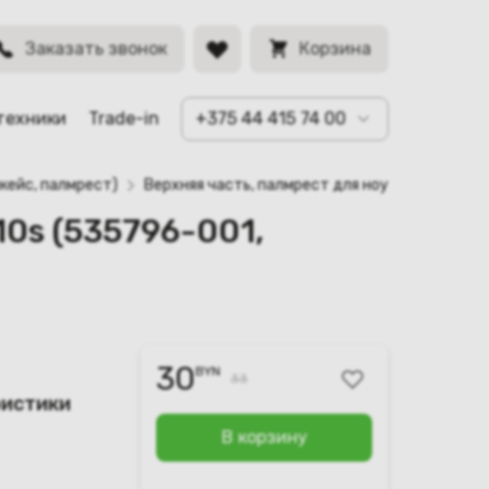
BYN
Заказать звонок
Корзина
техники
Trade-in
+375 44 415 74 00
кейс, палмрест)
Верхняя часть, палмрест для ноутбука HP Pro
10s (535796-001,
30
BYN
33
ристики
В корзину