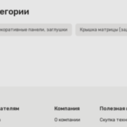
тегории
коративные панели, заглушки
Крышка матрицы (за
пателям
Компания
Полезная
а
О компании
Скупка тех