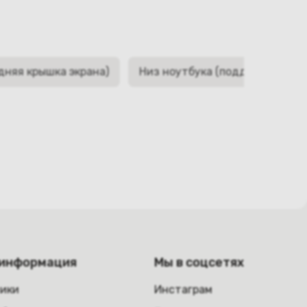
дняя крышка экрана)
Низ ноутбука (поддон, корыто,
 информация
Мы в соцсетях
ники
Инстаграм