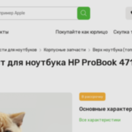
тбука HP ProBook 4710s (535796-001, 6070B0347001))
акты
Покупайте как юрлицо
Скупка 
сти для ноутбуков
Корпусные запчасти
Верх ноутбука (топ
т для ноутбука HP ProBook 47
В рассрочку
Основные характе
Все характеристики