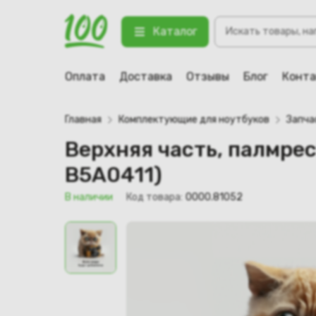
Поиск
Верхняя часть, палмрест для ноу
Каталог
товаров
123 В наличии
Оплата
Доставка
Отзывы
Блог
Конт
Главная
Комплектующие для ноутбуков
Запча
Верхняя часть, палмрес
B5A0411)
В наличии
Код товара:
0000.81052