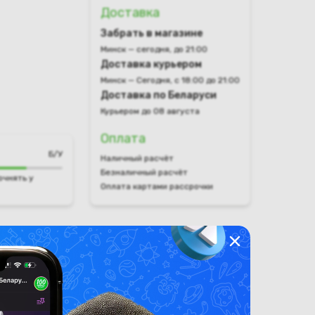
Доставка
Забрать в магазине
Минск — сегодня, до 21:00
Доставка курьером
Минск — Сегодня, с 18:00 до 21:00
Доставка по Беларуси
Курьером до 08 августа
Оплата
Б/У
Наличный расчёт
Безналичный расчёт
очнять у
Оплата картами рассрочки