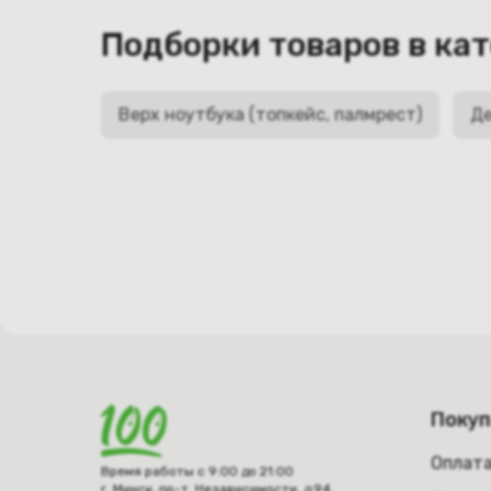
Подборки товаров в ка
Верх ноутбука (топкейс, палмрест)
Де
Поку
Оплат
Время работы с 9:00 до 21:00
г. Минск, пр-т. Независимости, д.94