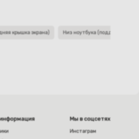
дняя крышка экрана)
Низ ноутбука (поддон, корыто,
 информация
Мы в соцсетях
ники
Инстаграм