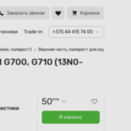
BYN
Заказать звонок
Корзина
техники
Trade-in
+375 44 415 74 00
кейс, палмрест)
Верхняя часть, палмрест для ноутбука Lenovo
d G700, G710 (13N0-
50
BYN
55
ристики
В корзину