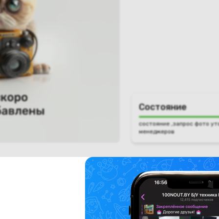
Состояние
состояние ,запрос фото ут
менеджеров