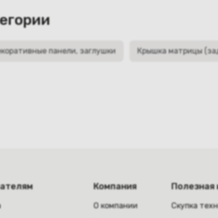
тегории
коративные панели, заглушки
Крышка матрицы (за
пателям
Компания
Полезная
а
О компании
Скупка тех