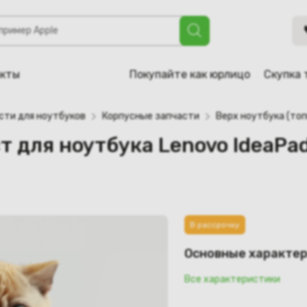
тбука Lenovo IdeaPad G700, G710 (13N0-B5A0411)
акты
Покупайте как юрлицо
Скупка 
сти для ноутбуков
Корпусные запчасти
Верх ноутбука (топ
т для ноутбука Lenovo IdeaPa
В рассрочку
Основные характе
Все характеристики