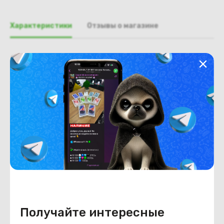
Характеристики
Отзывы о магазине
Общая информация
Производитель
Toshiba
Тип товара
Палмрест
Состояние
Недостатки
состояние, запрос фото
уточнять у менеджера.
Состояние
Б/У
Внешний вид
состояние, запрос фото
уточнять у менеджера.
Получайте интересные