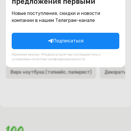
предложения первыми
Похожие товары
Новые поступления, скидки и новости
компании в нашем Телеграм-канале
Подписаться
Подборки товаров в категории
Нажимая кнопку «Подписаться» вы соглашаетесь с
условиями
политики конфиденциальности
Верх ноутбука (топкейс, палмрест)
Декоративн