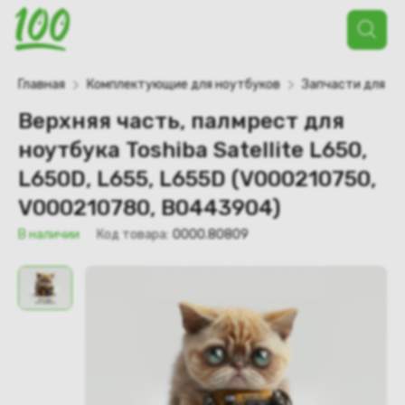
Поиск
товаров
Главная
Комплектующие для ноутбуков
Запчасти для но
Верхняя часть, палмрест для
ноутбука Toshiba Satellite L650,
L650D, L655, L655D (V000210750,
V000210780, B0443904)
В наличии
Код товара:
0000.80809