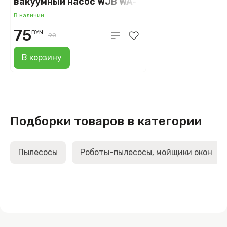
вакуумный насос WJB WA-
1698
В наличии
75
BYN
90
В корзину
Подборки товаров в категории
Пылесосы
Роботы-пылесосы, мойщики окон