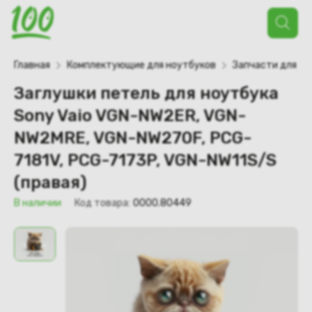
Поиск
товаров
Главная
Комплектующие для ноутбуков
Запчасти для но
Заглушки петель для ноутбука
Sony Vaio VGN-NW2ER, VGN-
NW2MRE, VGN-NW270F, PCG-
7181V, PCG-7173P, VGN-NW11S/S
(правая)
В наличии
Код товара:
0000.80449