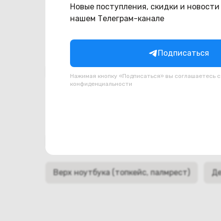
Состояние
новый
Новые поступления, скидки и новости
нашем Телеграм-канале
Подписаться
Похожие товары
Нажимая кнопку «Подписаться» вы соглашаетесь 
конфиденциальности
Подборки товаров в ка
Верх ноутбука (топкейс, палмрест)
Де