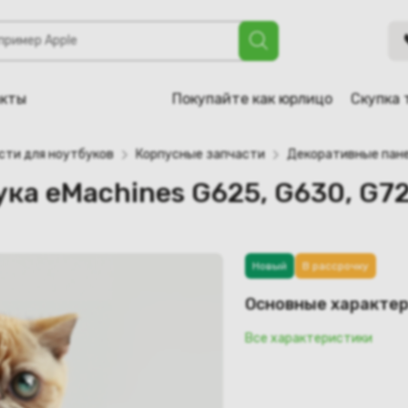
nes G625, G630, G725 (левая)
акты
Покупайте как юрлицо
Скупка 
сти для ноутбуков
Корпусные запчасти
Декоративные пане
ка eMachines G625, G630, G72
Новый
В рассрочку
Основные характе
Все характеристики