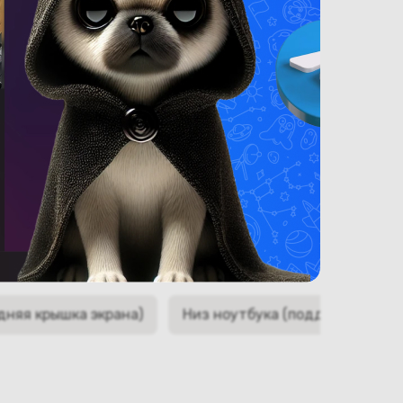
дняя крышка экрана)
Низ ноутбука (поддон, корыто,