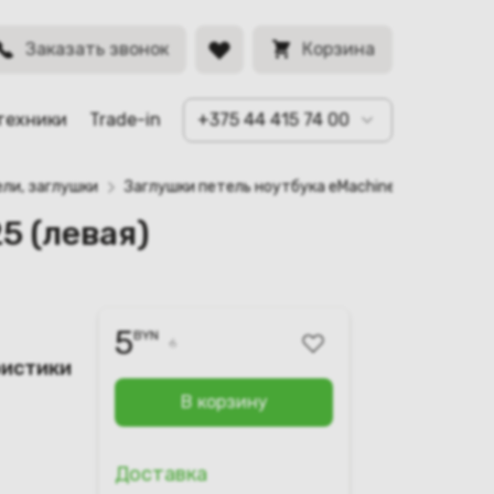
BYN
Заказать звонок
Корзина
техники
Trade-in
+375 44 415 74 00
ли, заглушки
Заглушки петель ноутбука eMachines G625, G630
5 (левая)
5
BYN
6
ристики
В корзину
Доставка