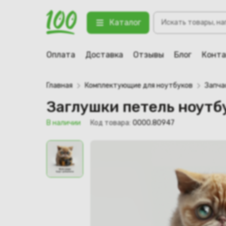
Поиск
Заглушки петель ноутбука eMachi
Каталог
товаров
123 В наличии
Оплата
Доставка
Отзывы
Блог
Конт
Главная
Комплектующие для ноутбуков
Запча
Заглушки петель ноутбу
В наличии
Код товара:
0000.80947