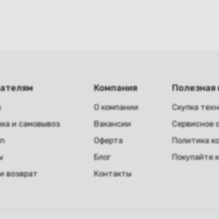
пателям
Компания
Полезная
а
О компании
Скупка тех
ка и самовывоз
Вакансии
Сервисное 
in
Оферта
Политика к
ы
Блог
Покупайте 
и возврат
Контакты