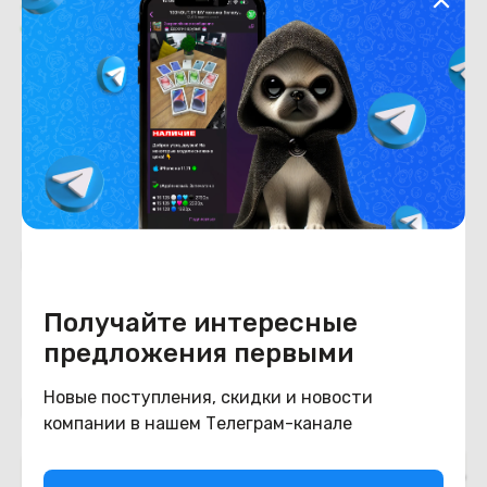
Характеристики
Отзывы о магазине
Состояние
Состояние
новый
Похожие товары
Получайте интересные
предложения первыми
Новые поступления, скидки и новости
Подборки товаров в категории
компании в нашем Телеграм-канале
Верх ноутбука (топкейс, палмрест)
Декоративн