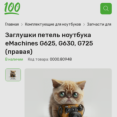
Поиск
товаров
Главная
Комплектующие для ноутбуков
Запчасти для но
Заглушки петель ноутбука
eMachines G625, G630, G725
(правая)
В наличии
Код товара:
0000.80948