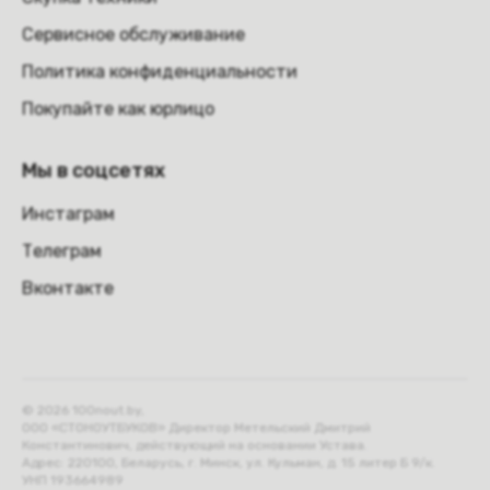
Сервисное обслуживание
Политика конфиденциальности
Покупайте как юрлицо
Мы в соцсетях
Инстаграм
Телеграм
Вконтакте
© 2026 100nout.by,
ООО «СТОНОУТБУКОВ» Директор Метельский Дмитрий
Константинович, действующий на основании Устава.
Адрес: 220100, Беларусь, г. Минск, ул. Кульман, д. 15 литер Б 9/к.
УНП 193664989