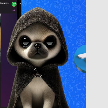
а 5000 мА·ч. Все модели
ивной зарядки других
аптивной частоте обновления
с стал ещё более гибким, с
ыми AI-функциями. Среди них
лосовые команды и перевод
ряет возможности устройства
дойдёт Galaxy S25. Это
рея — хорошее решение для
онально, активно снимает
 Это устройство фактически