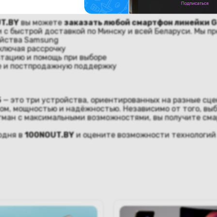
 Galaxy S25, S25+ и S25 Ultra в Минс
T.BY
вы можете
заказать любой смартфон линейки G
и с быстрой доставкой по Минску и всей Беларуси. Мы п
ойства Samsung
ключая рассрочку
тацию и помощь при выборе
е и постпродажную поддержку
5
— это три устройства, ориентированных на разные сце
м, мощностью и надёжностью. Независимо от того, выб
гман с максимальными возможностями, вы получите сма
одня в
100NOUT.BY
и оцените возможности технологий 