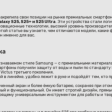
акрепила свои позиции на рынке премиальных смартфоно
alaxy S25, S25+ и S25 Ultra
. Эти устройства стали ло
нновационные технологии, высокий уровень производите
той статье вы узнаете, чем отличаются модели, какие 
 именно для вас.
ка
узнаваемом стиле Samsung — с премиальными материала
ртфоны получили защиту от воды и пыли по стандарту I
 Victus третьего поколения.
й в линейке, удобно лежит в руке и подойдёт тем, кто 
ченный экран и более ёмкую батарею, сохраняя при этом 
пный и функциональный. Он имеет строгий дизайн, прям
стоящему универсальным инструментом для работы и тво