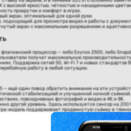
ставку на экраны, и в линейке S25 это особенно замет
 с высокой яркостью, чёткостью и насыщенными цветам
ность прокрутки и комфорт в играх.
вый экран, оптимальный для одной руки.
, подходящий для просмотра видео и работы с докумен
гнутый экран с максимальным разрешением и адаптивной
ть
 флагманский процессор — либо Exynos 2500, либо Snapd
пользователи получат максимальную производительность
ниях. Поддержка сетей 5G, Wi-Fi 7 и новых стандартов 
перебойную работу в любой ситуации.
5 — ещё один повод обратить внимание на эти устройст
оптической стабилизацией и улучшенной ночной съёмкой
ствиях, повседневных фотографий и видео в 4K и 8K.
шенно другой уровень. Здесь используется сенсор на 200
ьтра-модель поддерживает продвинутую съёмку в тёмное
огает автоматически улучшать качество фото и видео. 