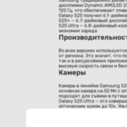
Samsung традиционно делает 
дисплеями Dynamic AMOLED 2X
120 Гц, что обеспечивает плав
Galaxy S25 получил 6.1-дюймо
S25+ — 6.7-дюймовый дисплей
S25 Ultra — 6.8-дюймовый изо
экономии заряда.
Производительнос
Во всех версиях используется
от региона. Это значит, что 
так и в ресурсоёмких приложе
высокую скорость связи и бес
Камеры
Камеры в линейке Samsung S2
основная камера на 50 Мп с 
подходят для съёмки в путеше
Galaxy S25 Ultra — это совер
оптическим зумом до 10х. Ул
искусственный интеллект пом
контент, это лучший выбор.
Автономность