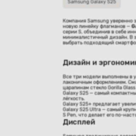
Samsung Galaxy S25
Компания Samsung уверенно з
новую линейку флагманов —
G
серии S, объединив в себе и
минималистичный дизайн. В э
выбрать подходящий смартфон
Дизайн и эргономи
Все три модели выполнены в 
лаконичным оформлением. Сма
царапинам стекло Gorilla Glass
Galaxy S25 — самый компактны
лёгкость.
Galaxy S25+ предлагает увели
Galaxy S25 Ultra — самый кру
S Pen, что делает его по-на
Дисплей