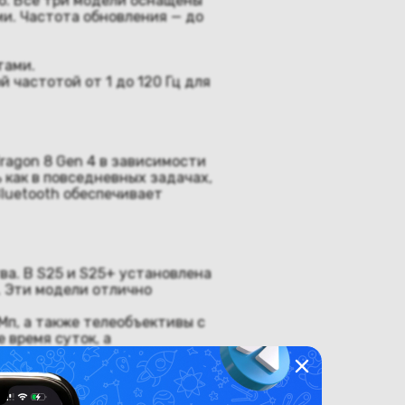
но. Все три модели оснащены
и. Частота обновления — до
тами.
 частотой от 1 до 120 Гц для
ragon 8 Gen 4 в зависимости
 как в повседневных задачах,
Bluetooth обеспечивает
ва. В S25 и S25+ установлена
. Эти модели отлично
 Мп, а также телеобъективы с
 время суток, а
Для тех, кто активно снимает