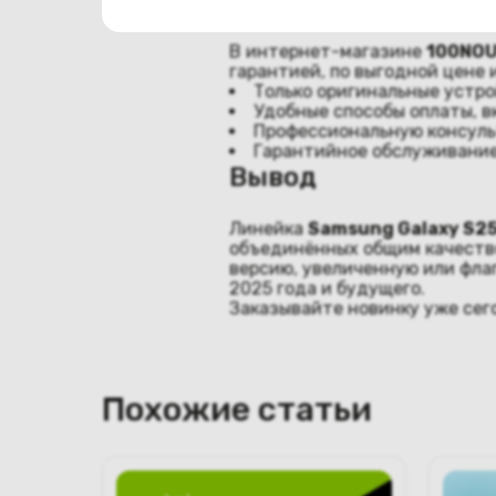
Где купить Samsung
В интернет-магазине
100NOU
гарантией, по выгодной цене 
Только оригинальные устр
Удобные способы оплаты, в
Профессиональную консуль
Гарантийное обслуживани
Вывод
Линейка
Samsung Galaxy S2
объединённых общим качество
версию, увеличенную или фла
2025 года и будущего.
Заказывайте новинку уже сег
Похожие статьи