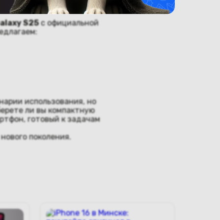
ке
alaxy S25
с официальной
редлагаем:
нарии использования, но
ерете ли вы компактную
ртфон, готовый к задачам
нового поколения.