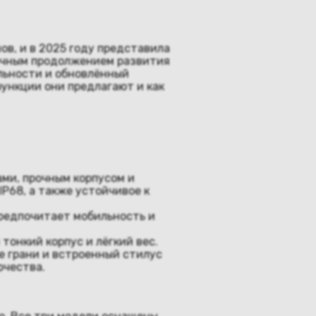
в, и в 2025 году представила
гичным продолжением развития
льности и обновлённый
функции они предлагают и как
ми, прочным корпусом и
P68, а также устойчивое к
предпочитает мобильность и
тонкий корпус и лёгкий вес.
ые грани и встроенный стилус
рчества.