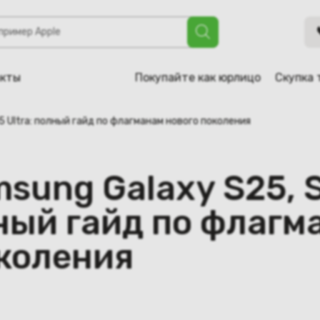
акты
Покупайте как юрлицо
Скупка 
 Ultra: полный гайд по флагманам нового поколения
sung Galaxy S25, 
лный гайд по флагм
коления