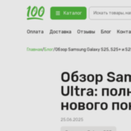
Поиск
Каталог
товаров
Оплата
Доставка
Отзывы
Блог
Конт
Главная
/
Блог
/
Обзор Samsung Galaxy S25, S25+ и S25
Обзор Sam
Ultra: по
нового по
25.06.2025