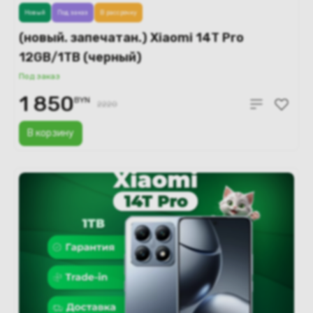
Новый
Под заказ
В рассрочку
(новый. запечатан.) Xiaomi 14T Pro
12GB/1TB (черный)
Под заказ
1 850
BYN
2220
В корзину