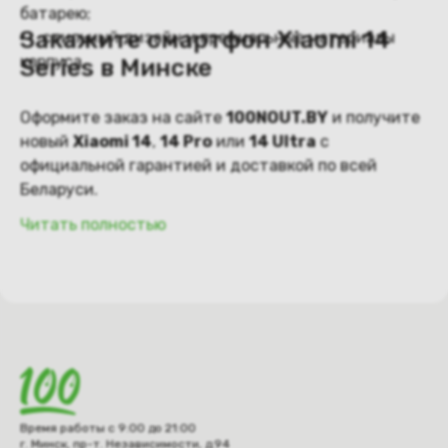
батарею;
Закажите смартфон Xiaomi 14
стильный дизайн и премиальные материалы
корпуса.
Series в Минске
Оформите заказ на сайте
100NOUT.BY
и получите
новый
Xiaomi 14
,
14 Pro
или
14 Ultra
с
официальной гарантией и доставкой по всей
Беларуси.
Читать полностью
Время работы с 9:00 до 21:00
г. Минск, пр-т. Независимости, д.94