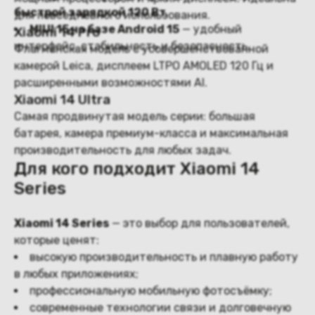
быстрой зарядкой 120 Вт
.
для повседневного использования.
MIUI 15 на базе Android 15
— удобный
Xiaomi 14 Pro
интерфейс, стабильность и безопасность.
Флагманская модель с усовершенствованной
камерой Leica, дисплеем LTPO AMOLED 120 Гц и
расширенными возможностями AI.
Xiaomi 14 Ultra
Самая продвинутая модель серии: большая
батарея, камера премиум-класса и максимальная
производительность для любых задач.
Для кого подходит Xiaomi 14
Series
Xiaomi 14 Series
— это выбор для пользователей,
которые ценят:
высокую производительность и плавную работу
в любых приложениях;
профессиональную мобильную фотосъёмку;
современные технологии связи и долговечную