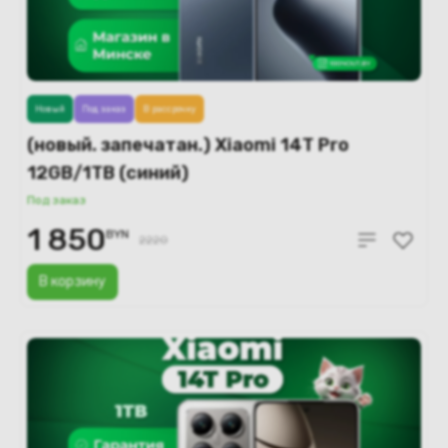
Новый
Под заказ
В рассрочку
(новый. запечатан.) Xiaomi 14T Pro
12GB/1TB (синий)
Под заказ
1 850
BYN
2220
В корзину