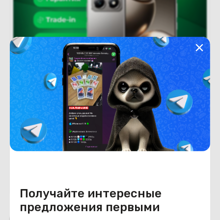
Новый
Под заказ
В рассрочку
(новый. запечатан.) Xiaomi 14T Pro
12GB/1TB (серый)
Под заказ
1 850
BYN
2220
В корзину
Получайте интересные
предложения первыми