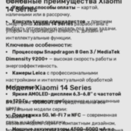
Основные преимущества Xiaomi
модели.
Удобные способы оплаты
— картой,
14 Series
наличными или в рассрочку.
Консультацию специалистов
— поможем
Смартфоны
Xiaomi 14 Series
разработаны с
выбрать оптимальную модель под ваши задачи.
упором на производительность, дизайн и
интеллектуальные функции.
Ключевые особенности:
Процессоры Snapdragon 8 Gen 3 / MediaTek
Dimensity 9200+
— высокая скорость работы и
энергоэффективность.
Камеры Leica
с профессиональными
настройками и интеллектуальной обработкой
Модели Xiaomi 14 Series
изображений.
Яркие AMOLED-дисплеи 6,3–6,8″ с частотой
до 120 Гц
— плавное изображение и насыщенные
В каталоге
100NOUT.BY
представлены все
цвета.
актуальные модели серии:
Поддержка 5G, Wi-Fi 7 и NFC
— современная
Xiaomi 14
связь и удобные платежи.
Базовая модель серии с компактным дизайном,
Мощные аккумуляторы 4500–5000 мА·ч с
мощным процессором и ярким дисплеем. Идеальна