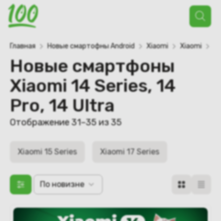
Поиск
товаров
Главная
Новые смартофны Android
Xiaomi
Xiaomi
Xi
Новые смартфоны
Xiaomi 14 Series, 14
Pro, 14 Ultra
Сортировка:
Отображение 31–35 из 35
самые
недавние
Xiaomi 15 Series
Xiaomi 17 Series
По новизне