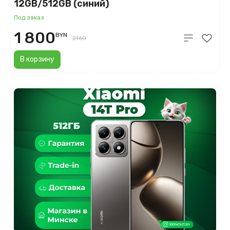
12GB/512GB (синий)
Под заказ
1 800
BYN
2160
В корзину