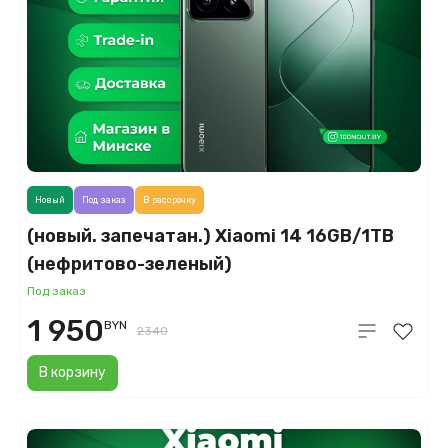
Новый
Под заказ
В рассрочку
(новый. запечатан.) Xiaomi 14 16GB/1TB
(нефритово-зеленый)
Под заказ
1 950
BYN
2340
В корзину