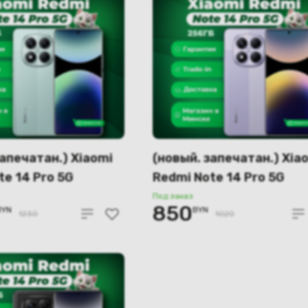
запечатан.) Xiaomi
(новый. запечатан.) Xia
te 14 Pro 5G
Redmi Note 14 Pro 5G
GB (зеленый)
8GB/256GB (фиолетовы
Под заказ
850
BYN
BYN
1230
1020