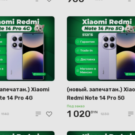
запечатан.) Xiaomi
(новый. запечатан.) Xia
te 14 Pro 4G
Redmi Note 14 Pro 5G
2GB (фиолетовый)
12GB/512GB (фиолетов
Под заказ
1 020
BYN
1140
1230