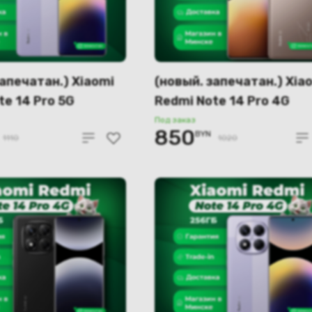
запечатан.) Xiaomi
(новый. запечатан.) Xia
te 14 Pro 5G
Redmi Note 14 Pro 4G
6GB (фиолетовый)
12GB/256GB (золотой)
Под заказ
850
BYN
1110
1020