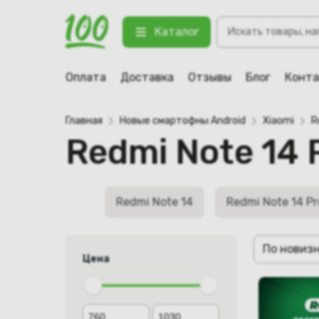
Поиск
Каталог
товаров
Оплата
Доставка
Отзывы
Блог
Конт
Главная
Новые смартофны Android
Xiaomi
R
Redmi Note 14 
Redmi Note 14
Redmi Note 14 Pr
По новиз
Цена