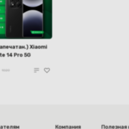
запечатан.) Xiaomi
te 14 Pro 5G
GB (чёрный)
1020
пателям
Компания
Полезная