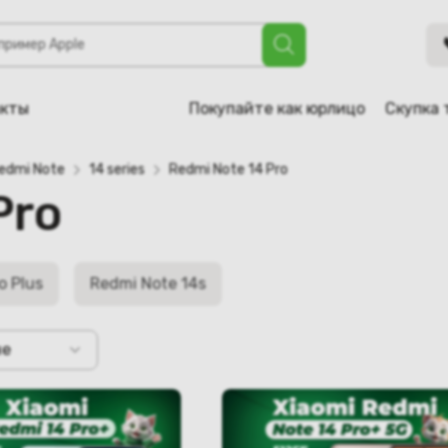
акты
Покупайте как юрлицо
Скупка 
edmi Note
14 series
Redmi Note 14 Pro
Pro
o Plus
Redmi Note 14s
не