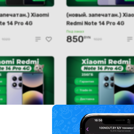
запечатан.) Xiaomi
(новый. запечатан.) Xia
te 14 Pro 4G
Redmi Note 14 Pro 4G
6GB (черный)
12GB/256GB (фиолетов
Под заказ
850
BYN
1020
1020
запечатан.) Xiaomi
(новый. запечатан.) Xia