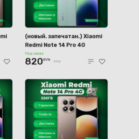
omi
(новый. запечатан.) Xiaomi
Redmi Note 14 Pro 4G
12GB/256GB (голубой)
Под заказ
820
BYN
990