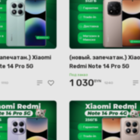
запечатан.) Xiaomi
(новый. запечатан.) Xia
te 14 Pro 5G
Redmi Note 14 Pro 5G
6GB (зеленый)
12GB/512GB (золотисты
Под заказ
1 030
BYN
1110
1240