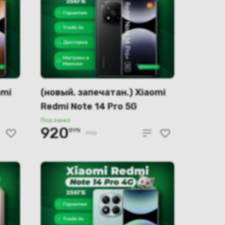
omi
(новый. запечатан.) Xiaomi
Redmi Note 14 Pro 5G
й)
12GB/256GB (черный)
Под заказ
920
BYN
1110