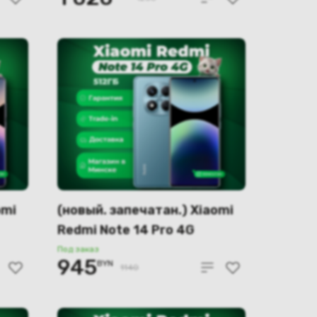
omi
(новый. запечатан.) Xiaomi
Redmi Note 14 Pro 4G
ый)
12GB/512GB (голубой)
Под заказ
945
BYN
1140