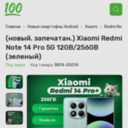
Поиск
товаров
Главная
Новые смартофны Android
Xiaomi
Redmi Note
(новый. запечатан.) Xiaomi Redmi
Note 14 Pro 5G 12GB/256GB
(зеленый)
Под заказ
Код товара:
RN14-5G014