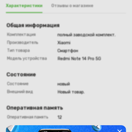
Характеристики
Отзывы о магазине
Общая информация
Комплектация
полный заводской комплект.
Производитель
Xiaomi
Тип товара
Смартфон
Модель устройства
Redmi Note 14 Pro 5G
Состояние
Состояние
новый
Внешний вид
Новый товар.
Оперативная память
Оперативная память
12