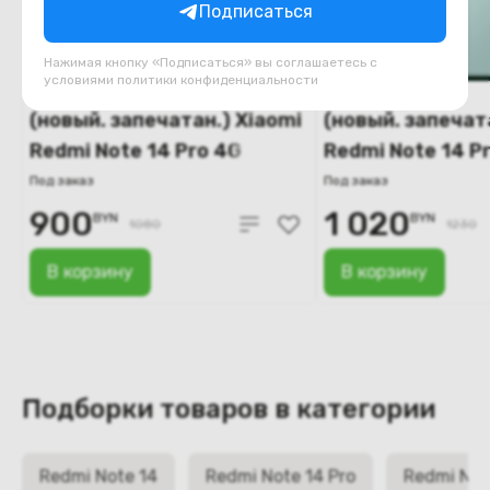
Подписаться
Нажимая кнопку «Подписаться» вы соглашаетесь с
условиями
политики конфиденциальности
(новый. запечатан.) Xiaomi
(новый. запечат
Redmi Note 14 Pro 4G
Redmi Note 14 P
12GB/512GB (золотой)
12GB/512GB (зе
Под заказ
Под заказ
900
1 020
BYN
BYN
1080
1230
В корзину
В корзину
Подборки товаров в категории
Redmi Note 14
Redmi Note 14 Pro
Redmi Note