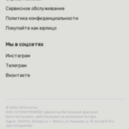
Сервисное обслуживание
Политика конфиденциальности
Покупайте как юрлицо
Мы в соцсетях
Инстаграм
Телеграм
Вконтакте
© 2026 100nout.by,
ООО «СТОНОУТБУКОВ» Директор Метельский Дмитрий
Константинович, действующий на основании Устава.
Адрес: 220100, Беларусь, г. Минск, ул. Кульман, д. 15 литер Б 9/к.
УНП 193664989