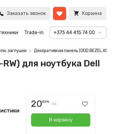
 E6540, черный
BYN
Заказать звонок
Корзина
техники
Trade-in
+375 44 415 74 00
ли, заглушки
Декоративная панель (ODD BEZEL ASSY) для ODD(D
RW) для ноутбука Dell
20
BYN
35
ристики
В корзину