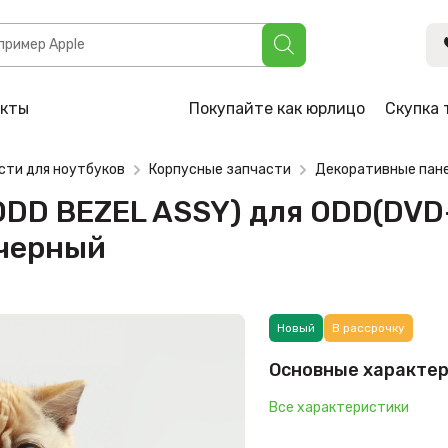
ASSY) для ODD(DVD-RW) для ноутбука Dell Latitude E6440,
акты
Покупайте как юрлицо
Скупка 
сти для ноутбуков
Корпусные запчасти
Декоративные пане
ODD BEZEL ASSY) для ODD(DVD-
 черный
Новый
В рассрочку
Основные характе
Все характеристики