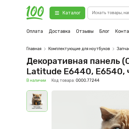
Поиск
Декоративная панель (ODD BEZEL 
Каталог
товаров
123 В наличии
Оплата
Доставка
Отзывы
Блог
Конт
Главная
Комплектующие для ноутбуков
Запча
Декоративная панель (
Latitude E6440, E6540,
В наличии
Код товара:
0000.77244