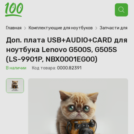
Поиск
товаров
Главная
Комплектующие для ноутбуков
Запчасти для но
Доп. плата USB+AUDIO+CARD для
ноутбука Lenovo G500S, G505S
(LS-9901P, NBX0001EG00)
В наличии
Код товара:
0000.82391