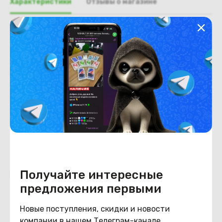
Характеристики
Отзывы о магазине
Общая информация
Производитель
Lenovo
Тип товара
Доп. плата USB+AUDIO
Состояние
Состояние
удовлетворительное
Получайте интересные
Похожие товары
предложения первыми
Новые поступления, скидки и новости
компании в нашем Телеграм-канале