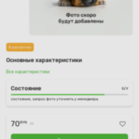
В рассрочку
Основные характеристики
Все характеристики
Состояние
Б/У
состояние, запрос фото уточнять у менеджера.
70
BYN
77