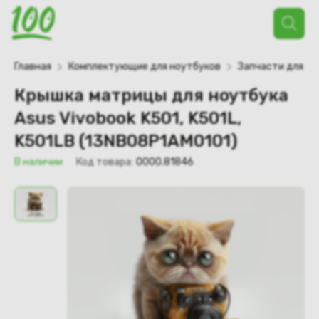
Поиск
товаров
Главная
Комплектующие для ноутбуков
Запчасти для но
Крышка матрицы для ноутбука
Asus Vivobook K501, K501L,
K501LB (13NB08P1AM0101)
В наличии
Код товара:
0000.81846