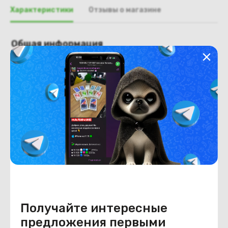
Характеристики
Отзывы о магазине
Общая информация
Производитель
Asus
Тип товара
Крышка матрицы
Состояние
Недостатки
состояние, запрос фото
уточнять у менеджера.
Состояние
Б/У
Внешний вид
состояние, запрос фото
уточнять у менеджера.
Получайте интересные
предложения первыми