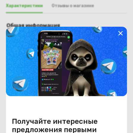
Характеристики
Отзывы о магазине
Общая информация
Производитель
HP
Тип товара
Крышка матрицы
Состояние
Недостатки
состояние, запрос фото
уточнять у менеджера.
Состояние
Б/У
Внешний вид
состояние, запрос фото
уточнять у менеджера.
Получайте интересные
предложения первыми