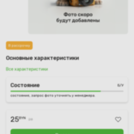
В рассрочку
Основные характеристики
Все характеристики
Состояние
Б/У
состояние, запрос фото уточнять у менеджера.
25
BYN
28