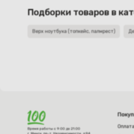
Подборки товаров в ка
Верх ноутбука (топкейс, палмрест)
Де
Поку
Оплат
Время работы с 9:00 до 21:00
г. Минск, пр-т. Независимости, д.94