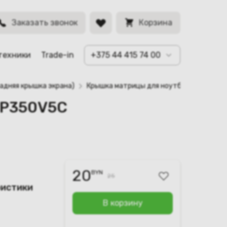
BYN
Заказать звонок
Корзина
техники
Trade-in
+375 44 415 74 00
адняя крышка экрана)
Крышка матрицы для ноутбука Samsung
NP350V5C
20
BYN
25
ристики
В корзину