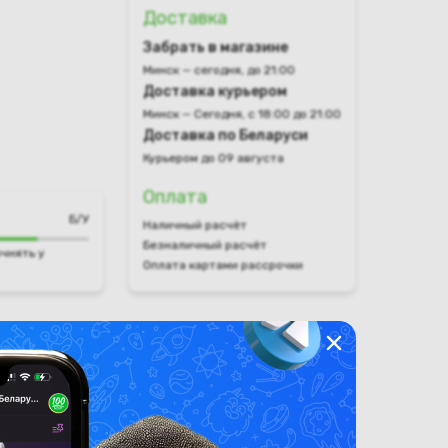
Доставка
Забрать в магазине
Минск — сегодня, до 21:00
Доставка курьером
Минск — Сегодня, с 18:00 до 21:00
Доставка по Беларуси
Курьером до 09 августа
Оплата
Б/У
Наличный расчёт
Безналичный расчёт
чнять у
Оплата картами рассрочки