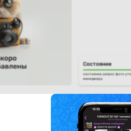
Состояние
состояние,запрос фото уто
менеджера.