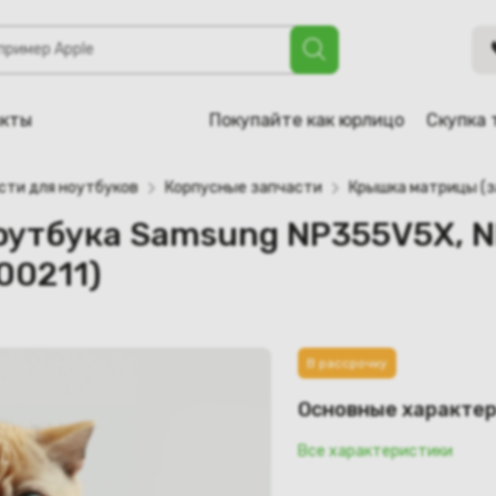
amsung NP355V5X, NP350V5C (AP0RS000610, AP0TZ000211)
акты
Покупайте как юрлицо
Скупка 
сти для ноутбуков
Корпусные запчасти
Крышка матрицы (з
оутбука Samsung NP355V5X, 
00211)
В рассрочку
Основные характе
Все характеристики