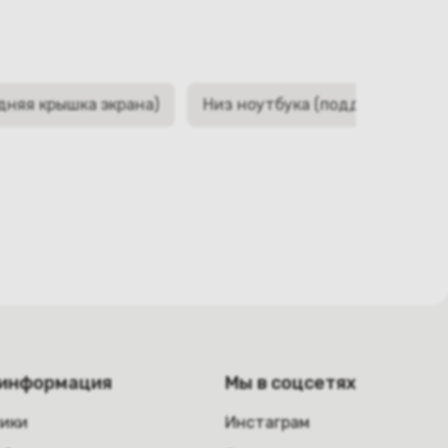
дняя крышка экрана)
Низ ноутбука (поддон, корыто,
 информация
Мы в соцсетях
ники
Инстаграм