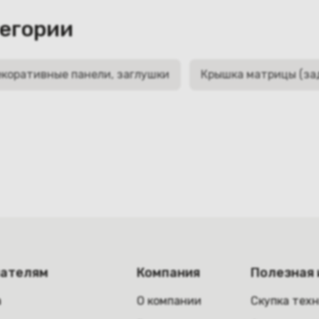
тегории
коративные панели, заглушки
Крышка матрицы (за
пателям
Компания
Полезная
а
О компании
Скупка тех