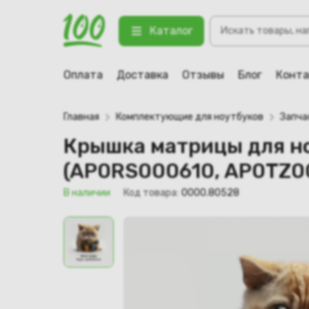
Поиск
Крышка матрицы для ноутбука S
Каталог
товаров
123 В наличии
Оплата
Доставка
Отзывы
Блог
Конт
Главная
Комплектующие для ноутбуков
Запча
Крышка матрицы для н
(AP0RS000610, AP0TZ0
В наличии
Код товара:
0000.80528