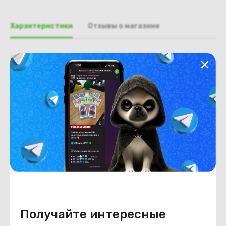
Характеристики
Отзывы о магазине
Общая информация
Производитель
Acer
Тип товара
Поддон, нижняя часть, корыто
Состояние
Недостатки
состояние ,запрос фото
уточнять у менеджеров
Состояние
Б/У
Внешний вид
состояние ,запрос фото
уточнять у менеджеров
Получайте интересные