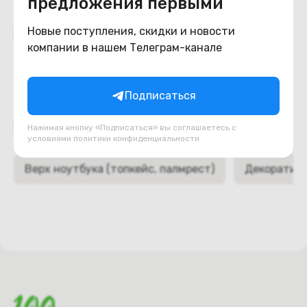
предложения первыми
Похожие товары
Новые поступления, скидки и новости
компании в нашем Телеграм-канале
Подписаться
Подборки товаров в категории
Нажимая кнопку «Подписаться» вы соглашаетесь с
условиями
политики конфиденциальности
Верх ноутбука (топкейс, палмрест)
Декоративн