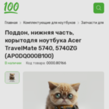
Поиск
товаров
Главная
Комплектующие для ноутбуков
Запчасти для но
Поддон, нижняя часть,
корытодля ноутбука Acer
TravelMate 5740, 5740ZG
(AP0DQ000B100)
В наличии
Код товара:
0000.80166