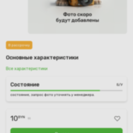
В рассрочку
Основные характеристики
Все характеристики
Состояние
Б/У
состояние, запрос фото уточнять у менеджера.
10
BYN
11