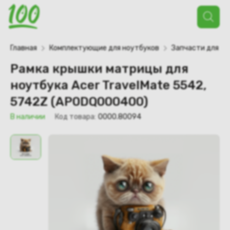
Поиск
товаров
Главная
Комплектующие для ноутбуков
Запчасти для но
Рамка крышки матрицы для
ноутбука Acer TravelMate 5542,
5742Z (AP0DQ000400)
В наличии
Код товара:
0000.80094