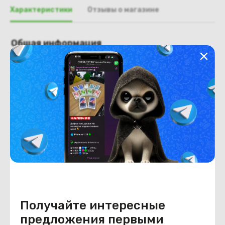
Характеристики
Отзывы о магазине
Общая информация
Производитель
Acer
Тип товара
рамка крышки матрицы
Состояние
Недостатки
состояние, запрос фото
уточнять у менеджера.
Состояние
Б/У
Внешний вид
состояние, запрос фото
уточнять у менеджера.
Получайте интересные
предложения первыми