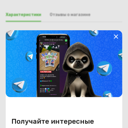
Характеристики
Отзывы о магазине
Общая информация
Производитель
HP
Тип товара
Палмрест
Состояние
Недостатки
состояние, запрос фото
уточнять у менеджера.
Состояние
Б/У
Внешний вид
состояние, запрос фото
уточнять у менеджера.
Получайте интересные