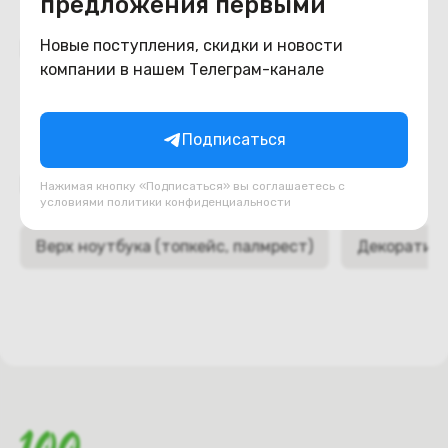
предложения первыми
Похожие товары
Новые поступления, скидки и новости
компании в нашем Телеграм-канале
Подписаться
Подборки товаров в категории
Нажимая кнопку «Подписаться» вы соглашаетесь с
условиями
политики конфиденциальности
Верх ноутбука (топкейс, палмрест)
Декоративн