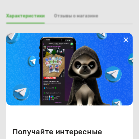
Характеристики
Отзывы о магазине
Общая информация
Производитель
Samsung
Тип товара
Палмрест
Состояние
Недостатки
состояние, запрос фото
уточнять у менеджера.
Состояние
Б/У
Внешний вид
состояние, запрос фото
уточнять у менеджера.
Получайте интересные