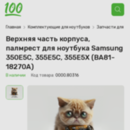
Поиск
товаров
Главная
Комплектующие для ноутбуков
Запчасти для но
Верхняя часть корпуса,
палмрест для ноутбука Samsung
350E5C, 355E5C, 355E5X (BA81-
18270A)
В наличии
Код товара:
0000.80316