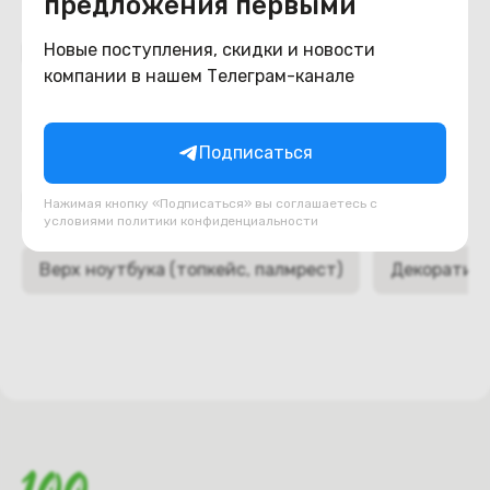
предложения первыми
Похожие товары
Новые поступления, скидки и новости
компании в нашем Телеграм-канале
Подписаться
Подборки товаров в категории
Нажимая кнопку «Подписаться» вы соглашаетесь с
условиями
политики конфиденциальности
Верх ноутбука (топкейс, палмрест)
Декоративн