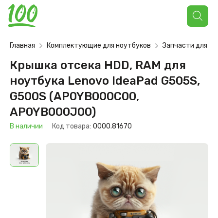
Поиск
товаров
Главная
Комплектующие для ноутбуков
Запчасти для но
Крышка отсека HDD, RAM для
ноутбука Lenovo IdeaPad G505S,
G500S (AP0YB000C00,
AP0YB000J00)
В наличии
Код товара:
0000.81670