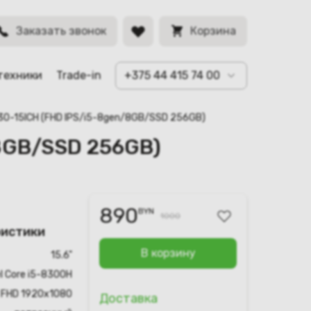
BYN
Заказать звонок
Корзина
техники
Trade-in
+375 44 415 74 00
530-15ICH (FHD IPS/i5-8gen/8GB/SSD 256GB)
/8GB/SSD 256GB)
890
BYN
1000
ристики
В корзину
15.6"
el Core i5-8300H
FHD 1920x1080
Доставка