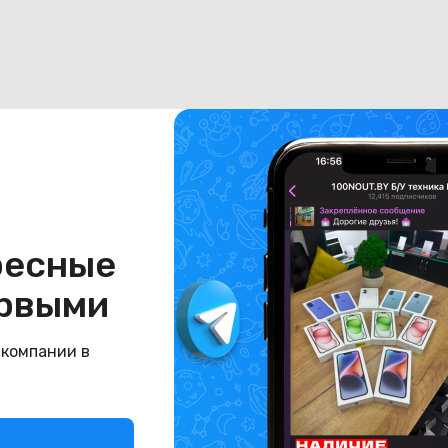
ресные
рвыми
 компании в