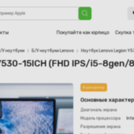
H (FHD IPS/i5-8gen/8GB/SSD 256GB)
акты
Покупайте как юрлицо
Скупка 
/У ноутбуки
Б/У ноутбуки Lenovo
Ноутбук Lenovo Legion Y
 Y530-15ICH (FHD IPS/i5-8gen
В рассрочку
Основные характе
Диагональ экрана
Модель процессора
Int
Разрешение экрана