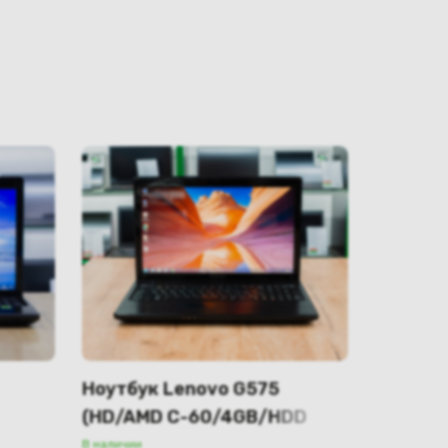
Ноутбук Lenovo G575
(HD/AMD C-60/4GB/HDD
320GB)
В наличии