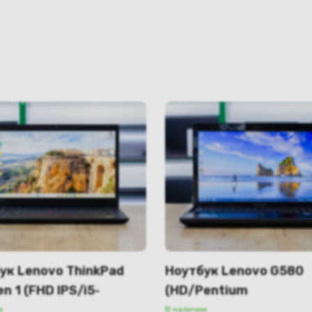
ук Lenovo ThinkPad
Ноутбук Lenovo G580
n 1 (FHD IPS/i5-
(HD/Pentium
/32GB/SSD 256GB)
2020M/GeForce 710M
и
В наличии