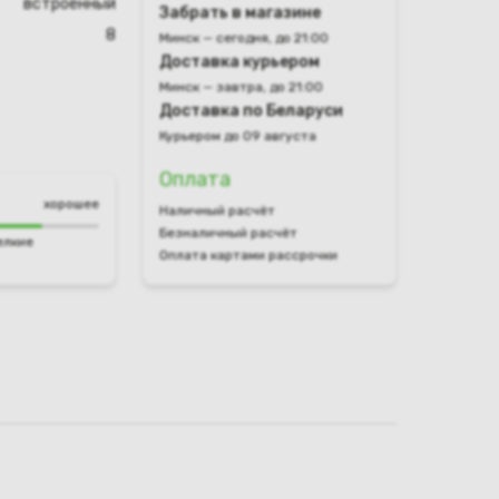
встроенный
Забрать в магазине
8
Минск — сегодня, до 21:00
Доставка курьером
Минск — завтра, до 21:00
Доставка по Беларуси
Курьером до 09 августа
Оплата
хорошее
Наличный расчёт
Безналичный расчёт
елкие
Оплата картами рассрочки