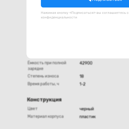
Всего usb type c
1
Нажимая кнопку «Подписаться» вы соглашаетесь 
конфиденциальности
Клавиатура и тачпад
NumPad
Да
Подсветка клавиатуры
Да
Аккумулятор
Ёмкость при полной
42900
зарядке
Степень износа
18
Время работы, ч
1-2
Конструкция
Цвет
черный
Материал корпуса
пластик