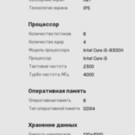
Нет
Технология экрана
IPS
Процессор
Количество потоков
8
Количество ядер
4
Модель процессора
Intel Core i5-8300H
Процессор
Intel Core i5
Тактовая частота
2300
Турбо частота, МГц
4000
Оперативная память
Оперативная память
8
Тип оперативной памяти
DDR4
Хранение данных
Емкость накопителя
120+1000