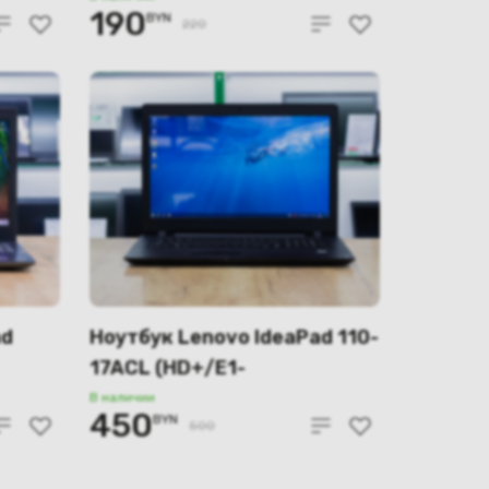
190
BYN
220
ad
Ноутбук Lenovo IdeaPad 110-
17ACL (HD+/E1-
7010/4GB/SSD 120GB)
В наличии
450
BYN
500