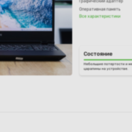
Графический адаптер
Оперативная память
Все характеристики
Состояние
Небольшие потертости и м
царапины на устройстве.