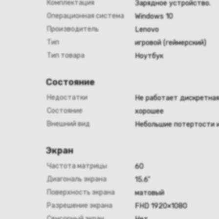
Комплектация
Зарядное устройство.
Операционная система
Windows 10
Производитель
Lenovo
Тип
игровой (геймерский)
Тип товара
Ноутбук
Состояние
Недостатки
Не работает дискретная
Состояние
хорошее
Внешний вид
Небольшие потертости и
Экран
Частота матрицы
60
Диагональ экрана
15.6"
Поверхность экрана
матовый
Разрешение экрана
FHD 1920×1080
Сенсорный экран