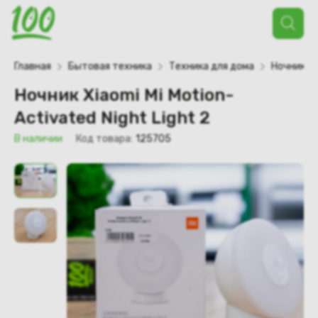
Поиск
товаров
Главная
Бытовая техника
Техника для дома
Ночник Xi
Ночник Xiaomi Mi Motion-
Activated Night Light 2
В наличии
Код товара:
125705