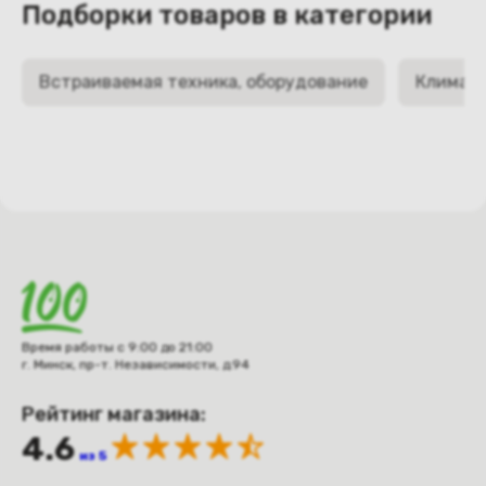
Подборки товаров в категории
Встраиваемая техника, оборудование
Климати
Время работы с 9:00 до 21:00
г. Минск, пр-т. Независимости, д.94
Рейтинг магазина:
4.6
из 5