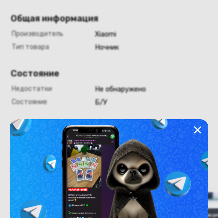
Общая информация
Производитель
Xiaomi
Тип товара
Ночник
Состояние
Недостатки
Не обнаружено
Состояние
Б/У
Похожие товары