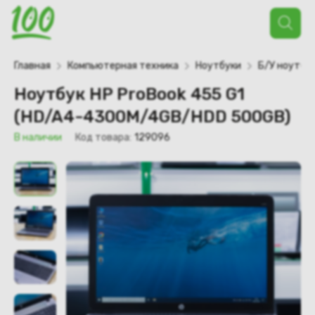
Поиск
товаров
Главная
Компьютерная техника
Ноутбуки
Б/У ноутбу
Ноутбук HP ProBook 455 G1
(HD/A4-4300M/4GB/HDD 500GB)
В наличии
Код товара:
129096