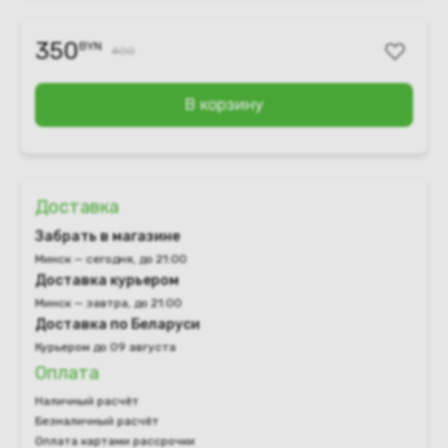
350
BYN
400
В корзину
Доставка
Забрать в магазине
Минск — сегодня, до 21:00
Доставка курьером
Минск — завтра, до 21:00
Доставка по Беларуси
Курьером до 09 августа
Оплата
Наличный расчёт
Безналичный расчёт
Оплата картами рассрочки