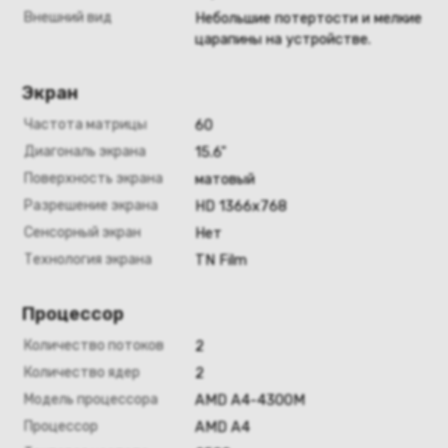
Внешний вид
Небольшие потертости и мелкие
царапины на устройстве.
Экран
Частота матрицы
60
Диагональ экрана
15.6"
Поверхность экрана
матовый
Разрешение экрана
HD 1366х768
Сенсорный экран
Нет
Технология экрана
TN Film
Процессор
Количество потоков
2
Количество ядер
2
Модель процессора
AMD A4-4300M
Процессор
AMD A4