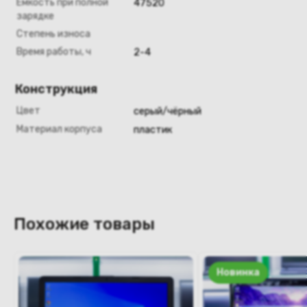
Ёмкость при полной
47520
зарядке
Степень износа
Время работы, ч
2-4
Конструкция
Цвет
серый/чёрный
Материал корпуса
пластик
Похожие товары
Новинка