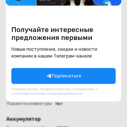
Интерфейсы
Bluetooth
Нет
HDMI
Да
Получайте интересные
Камера
Да
предложения первыми
Карты памяти
Да
Оптический привод
Новые поступления, скидки и новости
Да
компании в нашем Телеграм-канале
Сотовая связь
нет
Всего usb type a
4
Всего usb type c
нет
Подписаться
Клавиатура и тачпад
Нажимая кнопку «Подписаться» вы соглашаетесь с
условиями
политики конфиденциальности
NumPad
Да
Подсветка клавиатуры
Нет
Аккумулятор