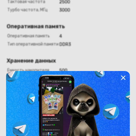
Тактовая частота
2500
Турбо частота, МГц
3000
Оперативная память
Оперативная память
4
Тип оперативной памяти
DDR3
Хранение данных
Емкость накопителя
500
Тип накопления
HDD
Графика
Графический адаптер
встроенный
Тип видеоадаптера
встроенный
Видеопамять, Гб
нет
Видеокарта
AMD Radeon HD 7420G