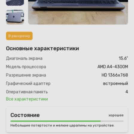
В рассрочку
Основные характеристики
Диагональ экрана
15.6"
Модель процессора
AMD A4-4300M
Разрешение экрана
HD 1366х768
Графический адаптер
встроенный
Оперативная память
4
Все характеристики
Состояние
хорошее
Небольшие потертости и мелкие царапины на устройстве.