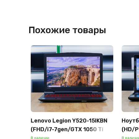
Похожие товары
Lenovo Legion Y520-15IKBN
Ноутб
(FHD/i7-7gen/GTX 1050 Ti
(HD/P
4GB/16GB/SSD 512GB)
2020M
В наличии
В наличи