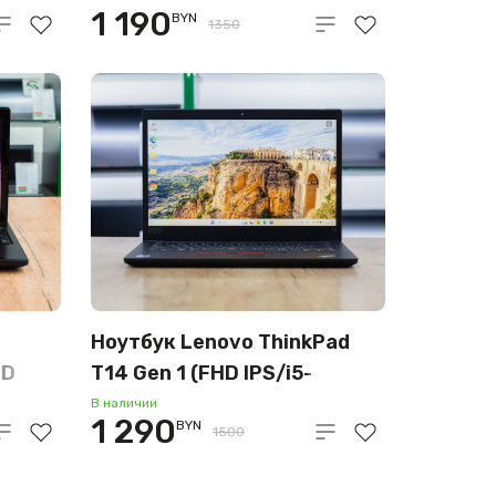
1 190
BYN
256GB)
1350
Ноутбук Lenovo ThinkPad
DD
T14 Gen 1 (FHD IPS/i5-
10gen/32GB/SSD 256GB)
В наличии
1 290
BYN
1500