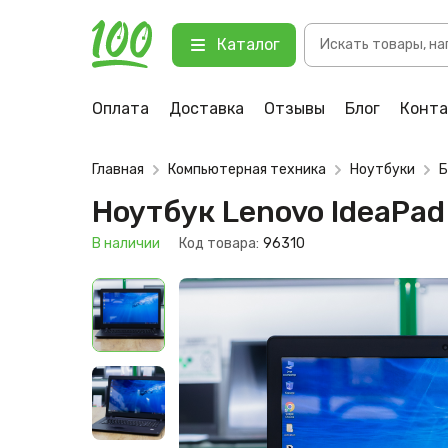
Поиск
Ноутбук Lenovo IdeaPad 110-17AC
Каталог
товаров
123 В наличии
Оплата
Доставка
Отзывы
Блог
Конт
Главная
Компьютерная техника
Ноутбуки
Б
Ноутбук Lenovo IdeaPa
В наличии
Код товара:
96310