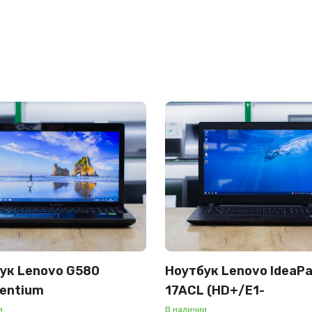
ук Lenovo G580
Ноутбук Lenovo IdeaPa
entium
17ACL (HD+/E1-
/GeForce 710M
7010/4GB/SSD 120GB)
и
В наличии