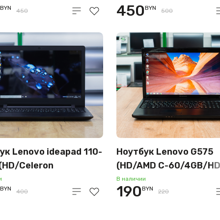
450
BYN
BYN
GB/HDD 500GB)
450
500
ук Lenovo ideapad 110-
Ноутбук Lenovo G575
 (HD/Celeron
(HD/AMD C-60/4GB/H
0/4GB/HDD 500GB)
320GB)
и
В наличии
190
BYN
BYN
400
220