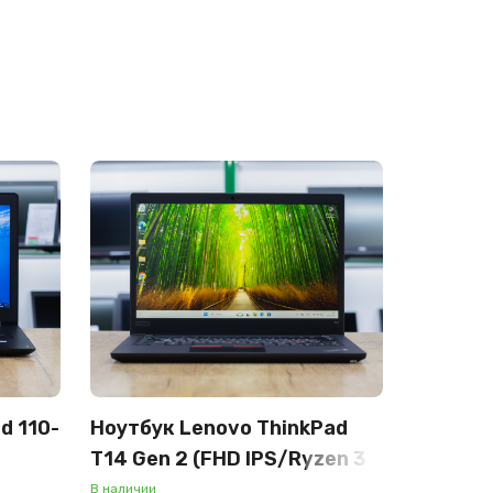
d 110-
Ноутбук Lenovo ThinkPad
T14 Gen 2 (FHD IPS/Ryzen 3
Pro 5450U/16GB/SSD
В наличии