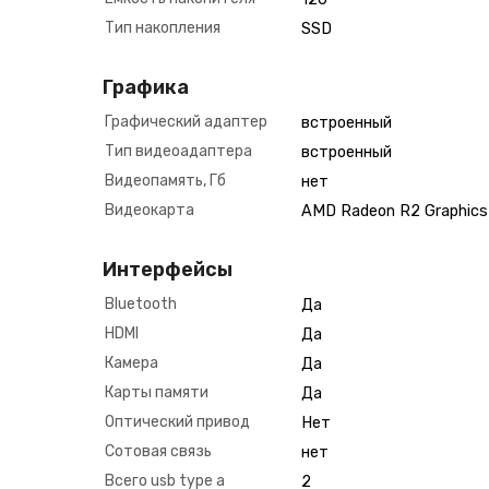
Тип накопления
SSD
Графика
Графический адаптер
встроенный
Тип видеоадаптера
встроенный
Видеопамять, Гб
нет
Видеокарта
AMD Radeon R2 Graphics
Интерфейсы
Bluetooth
Да
HDMI
Да
Камера
Да
Карты памяти
Да
Оптический привод
Нет
Сотовая связь
нет
Всего usb type a
2