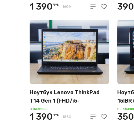
1 390
390
BYN
1GB/4
1600
Ноутбук Lenovo ThinkPad
Ноутб
T14 Gen 1 (FHD/i5-
15IBR
10gen/UHD
N306
В наличии
В наличи
1 390
350
BYN
Graphics/32GB/SSD 256GB)
1550