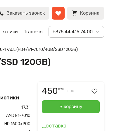
BYN
Заказать звонок
Корзина
техники
Trade-in
+375 44 415 74 00
110-17ACL (HD+/E1-7010/4GB/SSD 120GB)
/SSD 120GB)
450
BYN
500
ристики
В корзину
17,3''
AMD E1-7010
HD 1600х900
Доставка