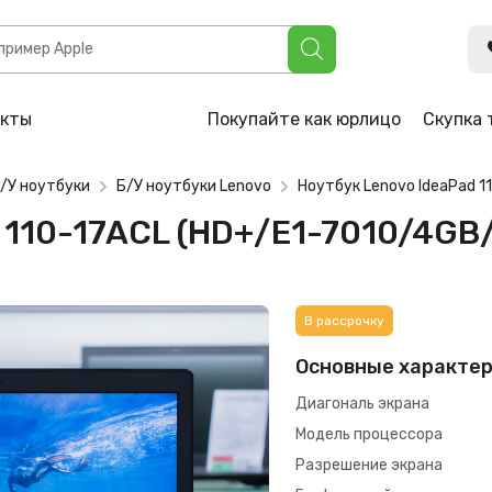
L (HD+/E1-7010/4GB/SSD 120GB)
акты
Покупайте как юрлицо
Скупка 
/У ноутбуки
Б/У ноутбуки Lenovo
Ноутбук Lenovo IdeaPad 
d 110-17ACL (HD+/E1-7010/4GB
В рассрочку
Основные характе
Диагональ экрана
Модель процессора
Разрешение экрана