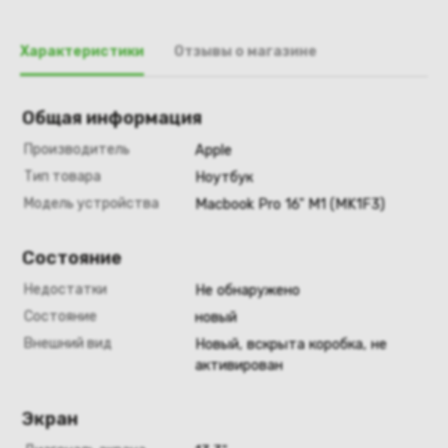
Характеристики
Отзывы о магазине
Общая информация
Производитель
Apple
Тип товара
Ноутбук
Модель устройства
Macbook Pro 16" M1 (MK1F3)
Состояние
Недостатки
Не обнаружено
Состояние
новый
Внешний вид
Новый, вскрыта коробка, не
активирован
Экран