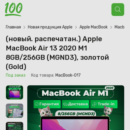
Поиск
товаров
Главная
Новая продукция Apple
Apple MacBook
Macbook
(новый. распечатан.) Apple
MacBook Air 13 2020 M1
8GB/256GB (MGND3), золотой
(Gold)
Под заказ
Код товара:
MacBook-017