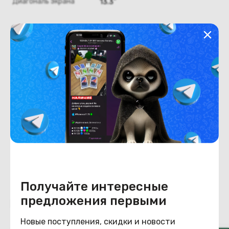
Диагональ экрана
13.3"
Оперативная память
Оперативная память
8
Хранение данных
Емкость накопителя
256
Конструкция
Цвет
золотистый
Получайте интересные
предложения первыми
Похожие товары
Новые поступления, скидки и новости