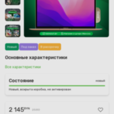
Новый
Под заказ
В рассрочку
Основные характеристики
Все характеристики
Состояние
новый
Новый, вскрыта коробка, не активирован
2 145
BYN
2580