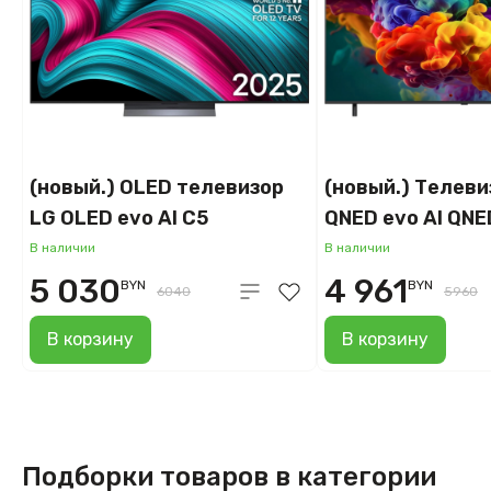
(новый.) OLED телевизор
(новый.) Телеви
LG OLED evo AI C5
QNED evo AI QN
OLED65C51LA
75QNED85B6C
В наличии
В наличии
5 030
4 961
BYN
BYN
6040
5960
В корзину
В корзину
Подборки товаров в категории