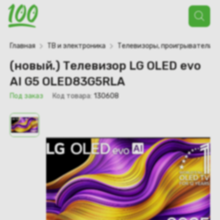
Поиск
товаров
Главная
ТВ и электроника
Телевизоры, проигрыватели
(новый.) Телевизор LG OLED evo
AI G5 OLED83G5RLA
Под заказ
Код товара:
130608