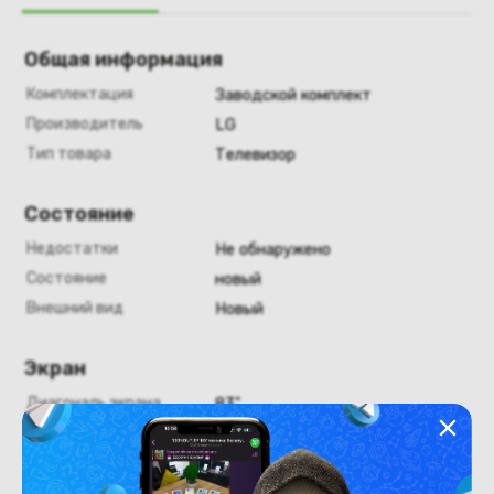
Общая информация
Комплектация
Заводской комплект
Производитель
LG
Тип товара
Телевизор
Состояние
Недостатки
Не обнаружено
Состояние
новый
Внешний вид
Новый
Экран
Диагональ экрана
83"
Конструкция