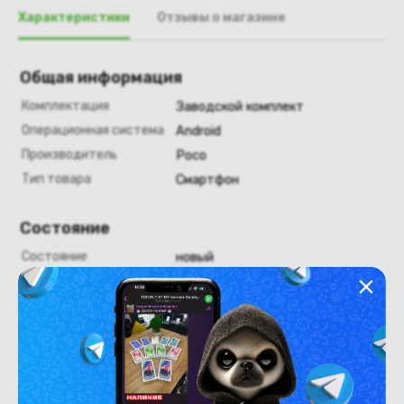
Характеристики
Отзывы о магазине
Общая информация
Комплектация
Заводской комплект
Операционная система
Android
Производитель
Poco
Тип товара
Смартфон
Состояние
Состояние
новый
Внешний вид
Новый