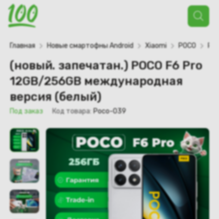
Поиск
товаров
Главная
Новые смартофны Android
Xiaomi
POCO
POC
(новый. запечатан.) POCO F6 Pro
12GB/256GB международная
версия (белый)
Под заказ
Код товара:
Poco-039