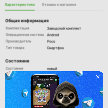
Характеристики
Отзывы о магазине
Общая информация
Комплектация
Заводской комплект
Операционная система
Android
Производитель
Poco
Тип товара
Смартфон
Состояние
Состояние
новый
Внешний вид
Новый