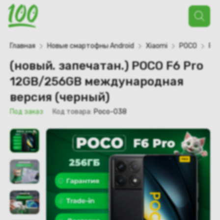
Поиск
товаров
Главная
Новые смартофны Android
Xiaomi
POCO
POC
(новый. запечатан.) POCO F6 Pro
12GB/256GB международная
версия (черный)
Под заказ
Код товара:
Poco-038